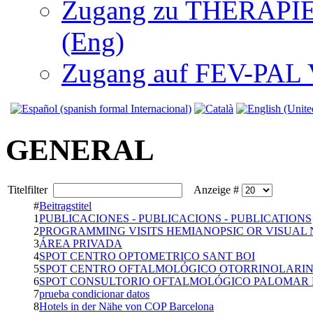
Zugang zu THERAPIEN
(Eng)
Zugang auf FEV-PAL V.
GENERAL
Titelfilter
Anzeige #
#
Beitragstitel
1
PUBLICACIONES - PUBLICACIONS - PUBLICATIONS
2
PROGRAMMING VISITS HEMIANOPSIC OR VISUAL
3
ÁREA PRIVADA
4
SPOT CENTRO OPTOMETRICO SANT BOI
5
SPOT CENTRO OFTALMOLÓGICO OTORRINOLARIN
6
SPOT CONSULTORIO OFTALMOLÓGICO PALOMAR
7
prueba condicionar datos
8
Hotels in der Nähe von COP Barcelona