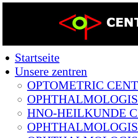
Startseite
Unsere zentren
OPTOMETRIC CENTER
OPHTHALMOLOGISCH
HNO-HEILKUNDE CE
OPHTHALMOLOGISCH