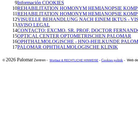
9
Información COOKIES
10
REHABILITATION HOMONYM HEMIANOPSIE KOMP
11
REHABILITATION HOMONYM HEMIANOPSIE KOMP
12
VISUELLE BEHANDLUNG NACH EINEM IKTUS - V
13
AVISO LEGAL
14
CONTACTO: EXCMO. SR. PROF. DOCTOR FERNANDO
15
OPTICAL CENTER OPTOMETRISCHEN PALOMAR
16
OPHTHALMOLOGISCHE - HNO-HEILKUNDE PALO
17
PALOMAR OPHTHALMOLOGISCHE KLINIK
2026 Palomar
Zentren -
Web de
©
-
Cookies politik
-
Wortlaut & RECHTLICHE HINWEISE