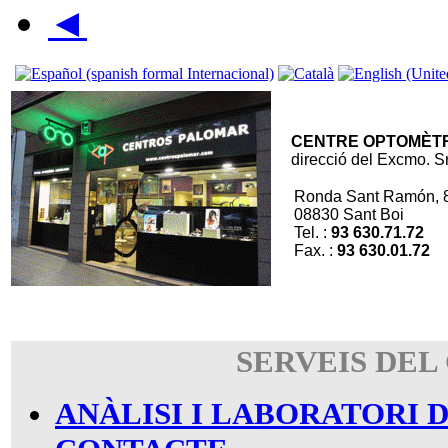
◄
CENTRE OPTOMÈT
direcció del Excmo. S
Ronda Sant Ramón, 
08830 Sant Boi
Tel. :
93 630.71.72
Fax. :
93 630.01.72
SERVEIS DEL
ANÀLISI I LABORATORI 