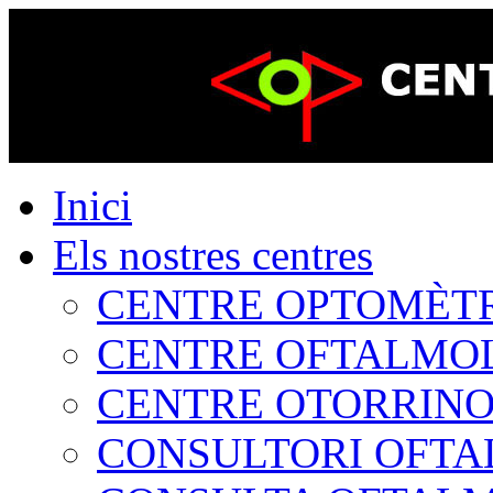
Inici
Els nostres centres
CENTRE OPTOMÈTRIC
CENTRE OFTALMOLÒ
CENTRE OTORRINOL
CONSULTORI OFTAL