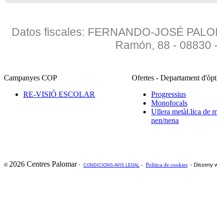
Datos fiscales: FERNANDO-JOSÉ PALO
Ramón, 88 - 08830
Campanyes COP
Ofertes - Departament d'òp
RE-VISIÓ ESCOLAR
Progressius
Monofocals
Ullera metàl.lica de 
nen/nena
2026 Centres Palomar
-
- Disseny 
©
-
Política de cookies
CONDICIONS-AVIS LEGAL