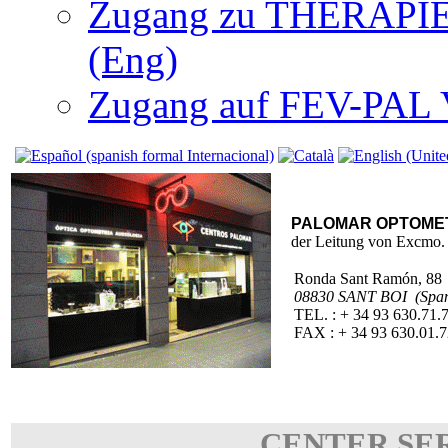
Zugang zu THERAPIEN
(Eng)
Zugang auf FEV-PAL V.
PALOMAR OPTOME
der Leitung von Excmo. 
Ronda Sant Ramón, 88
08830 SANT BOI (Span
TEL. : + 34 93 630.71.
FAX : + 34 93 630.01.7
CENTER SE