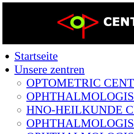
Startseite
Unsere zentren
OPTOMETRIC CENTER
OPHTHALMOLOGISCH
HNO-HEILKUNDE CE
OPHTHALMOLOGISCH