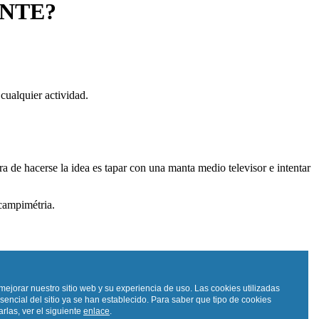
NTE?
 cualquier actividad.
 de hacerse la idea es tapar con una manta medio televisor e intentar
 campimétria.
mejorar nuestro sitio web y su experiencia de uso. Las cookies utilizadas
sencial del sitio ya se han establecido. Para saber que tipo de cookies
rlas, ver el siguiente
enlace
.