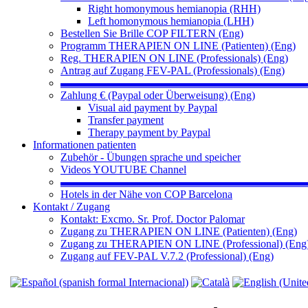
Right homonymous hemianopia (RHH)
Left homonymous hemianopia (LHH)
Bestellen Sie Brille COP FILTERN (Eng)
Programm THERAPIEN ON LINE (Patienten) (Eng)
Reg. THERAPIEN ON LINE (Professionals) (Eng)
Antrag auf Zugang FEV-PAL (Professionals) (Eng)
▬▬▬▬▬▬▬▬▬▬▬▬▬▬▬▬▬▬▬▬▬▬
Zahlung € (Paypal oder Überweisung) (Eng)
Visual aid payment by Paypal
Transfer payment
Therapy payment by Paypal
Informationen patienten
Zubehör - Übungen sprache und speicher
Videos YOUTUBE Channel
▬▬▬▬▬▬▬▬▬▬▬▬▬▬▬▬▬▬▬▬▬▬
Hotels in der Nähe von COP Barcelona
Kontakt / Zugang
Kontakt: Excmo. Sr. Prof. Doctor Palomar
Zugang zu THERAPIEN ON LINE (Patienten) (Eng)
Zugang zu THERAPIEN ON LINE (Professional) (Eng
Zugang auf FEV-PAL V.7.2 (Professional) (Eng)