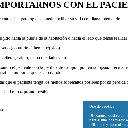
MPORTARNOS CON EL PACIE
ente de su patología se puede facilitar su vida cotidiana intentando:
rigido hacia la puerta de la habitación o hacia el lado que desee realizar
o sano (contrario al hemianópsico).
ceiteras, salero, etc.) en el lado sano.
sando el paciente con la pérdida de campo tipo hemianopsia, una manera
a situación por la que está pasando.
ntar que el paciente tenga los menos sobresaltos posibles por su pérdida
visual o más pronto posible.
Uso de cookies
AAO.
Utilizamos cookies para 
para el funcionamiento e
utilizamos y como elimina