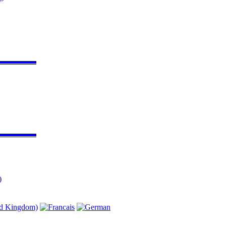
▬▬▬▬▬
▬▬▬▬▬
)