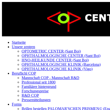
Startseite
Unsere zentren
OPTOMETRIC CENTER (Sant Boi)
OPHTHALMOLOGISCHE CENTER (Sant Boi)
HNO-HEILKUNDE CENTER (Sant Boi)
OPHTHALMOLOGISCHE KLINIK (Barcelona)
OPHTHALMOLOGISCHE KLINIK (Vigo)
Beruflichl COP
Mannschaft COP - Mannschaft R&D
Professional seit 1800
Familiärer hintergrund
Forschungspreise
R&D COP
Pressemitteilungen
Forms
Brillen bestellen PALOMAR'SCHEN PRISMEN© (Eng