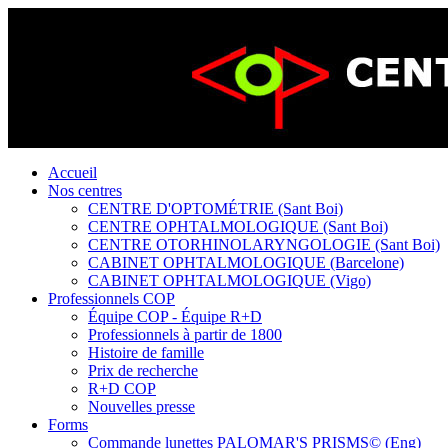
Accueil
Nos centres
CENTRE D'OPTOMÉTRIE (Sant Boi)
CENTRE OPHTALMOLOGIQUE (Sant Boi)
CENTRE OTORHINOLARYNGOLOGIE (Sant Boi)
CABINET OPHTALMOLOGIQUE (Barcelone)
CABINET OPHTALMOLOGIQUE (Vigo)
Professionnels COP
Équipe COP - Équipe R+D
Professionnels à partir de 1800
Histoire de famille
Prix de recherche
R+D COP
Nouvelles presse
Forms
Commande lunettes PALOMAR'S PRISMS© (Eng)