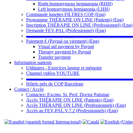
Right homonymous hemianopia (RHH)
Left homonymous hemianopia (LHH)
Commande lunettes FILTRES COP (Eng)
Programme THÉRAPIE ON LINE (Patients) (Eng)
Inscription THÉRAPIE ON LINE (Professionnel) (Eng)
Demande FEV-PAL (Professionnel) (Eng)
▬▬▬▬▬▬▬▬▬▬▬▬▬▬▬▬▬▬▬▬▬▬
Paiement € (Paypal ou virement) (Eng)
Visual aid payment by Paypal
Therapy payment by Paypal
Transfer payment
Information patients
Utilitaires - Exercices langue et mémoire
Channel vidéos YOUTUBE
▬▬▬▬▬▬▬▬▬▬▬▬▬▬▬▬▬▬▬▬▬▬
Hôtels près de COP Barcelone
Contact / Accès
Contactez: Excmo. Sr. Prof. Doctor Palomar
Accès THÉRAPIE ON LINE (Patients) (Eng)
Accès THÉRAPIE ON LINE (Professionnels) (Eng)
Accès au FEV-PAL V.7.2 (Professionnels) (Eng)