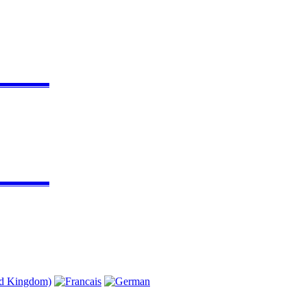
▬▬▬▬▬
▬▬▬▬▬