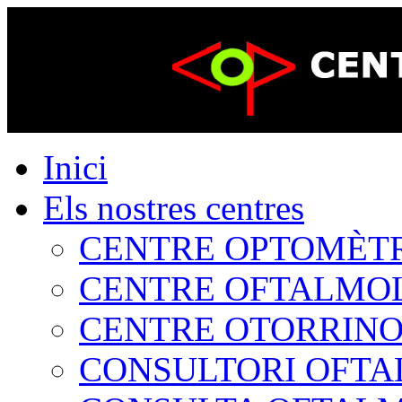
Inici
Els nostres centres
CENTRE OPTOMÈTRIC
CENTRE OFTALMOLÒ
CENTRE OTORRINOL
CONSULTORI OFTAL