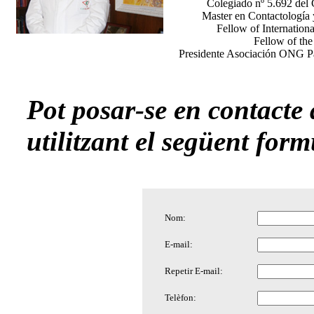
Colegiado nº 5.692 del 
Master en Contactología 
Fellow of Internation
Fellow of th
Presidente Asociación ONG Pa
Pot posar-se en contacte
utilitzant el següent form
Nom:
E-mail:
Repetir E-mail:
Telèfon: