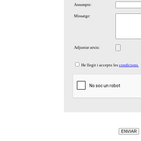
Assumpte:
Missatge:
Adjuntar arxiu:
He llegit i accepto les
condicions.