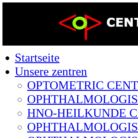
Startseite
Unsere zentren
OPTOMETRIC CENTER
OPHTHALMOLOGISCH
HNO-HEILKUNDE CE
OPHTHALMOLOGISCH