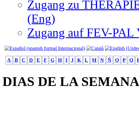
Zugang zu THERAPIEN
(Eng)
Zugang auf FEV-PAL V.
A
B
C
D
E
F
G
H
I
J
K
L
M
N
Ñ
O
P
Q
DIAS DE LA SEMAN