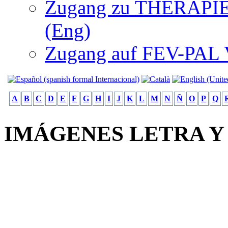
Zugang zu THERAPIEN
(Eng)
Zugang auf FEV-PAL V.
A
B
C
D
E
F
G
H
I
J
K
L
M
N
Ñ
O
P
Q
IMÁGENES LETRA Y