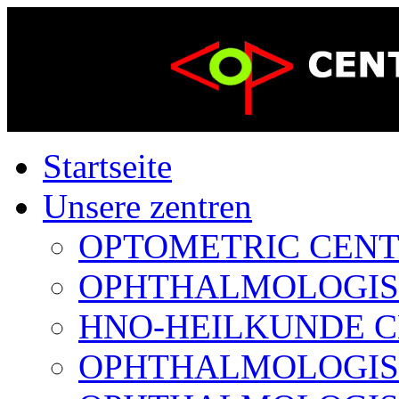
Startseite
Unsere zentren
OPTOMETRIC CENTER
OPHTHALMOLOGISCH
HNO-HEILKUNDE CE
OPHTHALMOLOGISCH