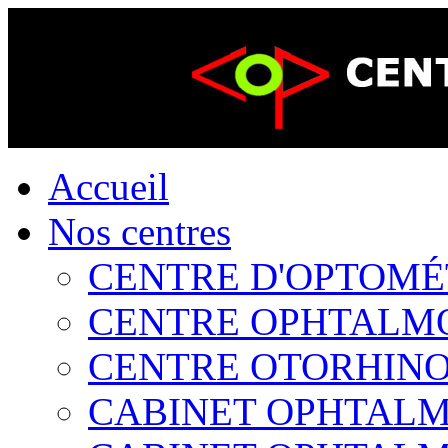
Accueil
Nos centres
CENTRE D'OPTOMÉTR
CENTRE OPHTALMOL
CENTRE OTORHINOL
CABINET OPHTALMO