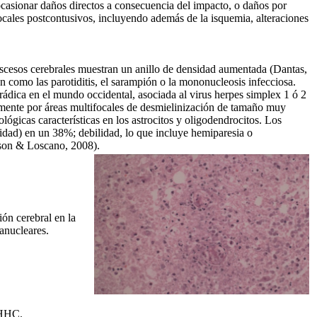
ocasionar daños directos a consecuencia del impacto, o daños por
cales postcontusivos, incluyendo además de la isquemia, alteraciones
 abscesos cerebrales muestran un anillo de densidad aumentada (Dantas,
ón como las parotiditis, el sarampión o la mononucleosis infecciosa.
orádica en el mundo occidental, asociada al virus herpes simplex 1 ó 2
amente por áreas multifocales de desmielinización de tamaño muy
lógicas características en los astrocitos y oligodendrocitos. Los
idad) en un 38%; debilidad, lo que incluye hemiparesia o
eson & Loscano, 2008).
ión cerebral en la
anucleares.
 HHC.