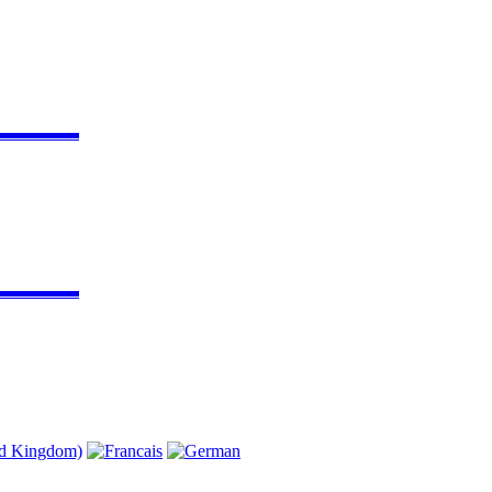
▬▬▬▬▬
▬▬▬▬▬