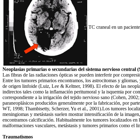
TC craneal en un paciente
Neoplasias primarias o secundarias del sistema nervioso central 
Las fibras de las radiaciones ópticas se pueden interferir por compr
Entre los tumores primarios encontramos, los astrocitomas y gliomas,
de origen linfoide (Luiz, Lee & Keltner, 1998). El efecto de las neopl
indirectos tales como la inflamación peritumoral y la isquemia por c
correspondiente a la irrigación del tejido nervioso sano (Cohen, 200
paraneoplásicos producidos generalmente por la fabricación, por parte
WT, 1998; Thambisetty, Scherzer, Yu et al., 2001).Los tumores localizad
meningiomas y metástasis suelen mostrar intensificación de la imagen,
encontramos calcificación. Habitualmente los tumores localizados en l
malformaciones vasculares, metástasis y tumores primarios como el l
Traumatismos