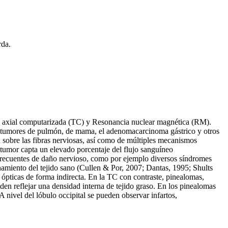
rda.
fía axial computarizada (TC) y Resonancia nuclear magnética (RM).
los tumores de pulmón, de mama, el adenomacarcinoma gástrico y otros
a sobre las fibras nerviosas, así como de múltiples mecanismos
tumor capta un elevado porcentaje del flujo sanguíneo
 frecuentes de daño nervioso, como por ejemplo diversos síndromes
onamiento del tejido sano (Cullen & Por, 2007; Dantas, 1995; Shults
s ópticas de forma indirecta. En la TC con contraste, pinealomas,
en reflejar una densidad interna de tejido graso. En los pinealomas
nivel del lóbulo occipital se pueden observar infartos,