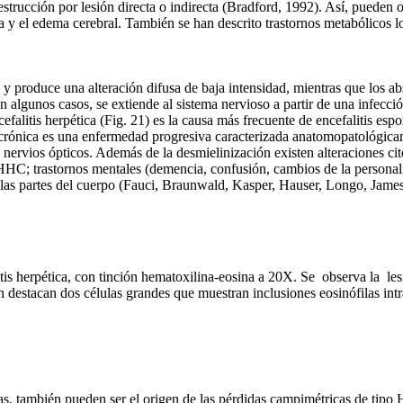
strucción por lesión directa o indirecta (Bradford, 1992). Así, pueden 
 el edema cerebral. También se han descrito trastornos metabólicos lo
e, y produce una alteración difusa de baja intensidad, mientras que los
En algunos casos, se extiende al sistema nervioso a partir de una infecci
falitis herpética (Fig. 21) es la causa más frecuente de encefalitis esp
s crónica es una enfermedad progresiva caracterizada anatomopatológic
s nervios ópticos. Además de la desmielinización existen alteraciones cito
HHC; trastornos mentales (demencia, confusión, cambios de la personal
 las partes del cuerpo (Fauci, Braunwald, Kasper, Hauser, Longo, Jam
itis herpética, con tinción hematoxilina-eosina a 20X. Se observa la les
 destacan dos células grandes que muestran inclusiones eosinófilas intr
as, también pueden ser el origen de las pérdidas campimétricas de tipo