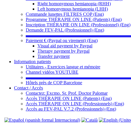
Right homonymous hemianopia (RHH)
Left homonymous hemianopia (LHH)
Commande lunettes FILTRES COP (Eng)
Programme THÉRAPIE ON LINE (Patients) (Eng)
Inscription THÉRAPIE ON LINE (Professionnel) (Eng)
Demande FEV-PAL (Professionnel) (Eng)
▬▬▬▬▬▬▬▬▬▬▬▬▬▬▬▬▬▬▬▬▬▬
Paiement € (Paypal ou virement) (Eng)
Visual aid payment by Paypal
Therapy payment by Paypal
Transfer payment
Information patients
Utilitaires - Exercices langue et mémoire
Channel vidéos YOUTUBE
▬▬▬▬▬▬▬▬▬▬▬▬▬▬▬▬▬▬▬▬▬▬
Hôtels près de COP Barcelone
Contact / Accès
Contactez: Excmo. Sr. Prof. Doctor Palomar
Accès THÉRAPIE ON LINE (Patients) (Eng)
Accès THÉRAPIE ON LINE (Professionnels) (Eng)
Accès au FEV-PAL V.7.2 (Professionnels) (Eng)