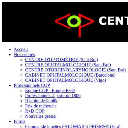
Accueil
Nos centres
CENTRE D'OPTOMÉTRIE (Sant Boi)
CENTRE OPHTALMOLOGIQUE (Sant Boi)
CENTRE OTORHINOLARYNGOLOGIE (Sant Boi)
CABINET OPHTALMOLOGIQUE (Barcelone)
CABINET OPHTALMOLOGIQUE (Vigo)
Professionnels COP
Équipe COP - Équipe R+D
Professionnels à partir de 1800
Histoire de famille
Prix de recherche
R+D COP
Nouvelles presse
Forms
Commande lunettes PALOMAR'S PRISMS© (Eng)