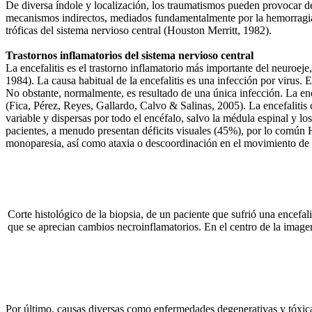
De diversa índole y localización, los traumatismos pueden provocar de
mecanismos indirectos, mediados fundamentalmente por la hemorragia y
tróficas del sistema nervioso central (Houston Merritt, 1982).
Trastornos inflamatorios del sistema nervioso central
La encefalitis es el trastorno inflamatorio más importante del neuroej
1984). La causa habitual de la encefalitis es una infección por virus. 
No obstante, normalmente, es resultado de una única infección. La ence
(Fica, Pérez, Reyes, Gallardo, Calvo & Salinas, 2005). La encefaliti
variable y dispersas por todo el encéfalo, salvo la médula espinal y lo
pacientes, a menudo presentan déficits visuales (45%), por lo común 
monoparesia, así como ataxia o descoordinación en el movimiento de
Corte histológico de la biopsia, de un paciente que sufrió una encefal
que se aprecian cambios necroinflamatorios. En el centro de la imagen
Por último, causas diversas como enfermedades degenerativas y tóxic