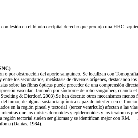
 con lesión en el lóbulo occipital derecho que produjo una HHC izquie
(SNC)
esión o por obstrucción del aporte sanguíneo. Se localizan con Tomogra
 y entre los secundarios, metástasis de diversos orígenes, destacando 
asias sobre las fibras ópticas puede proceder de una comprensión direct
ompresión vascular. También por síndrome de robo sanguíneo, cuando el 
2; Stoelting & Dierdorf, 2003).Se han descrito otros mecanismos menos
 del tumor, de alguna sustancia química capaz de interferir en el funci
os en la región pineal y tectorial (tercer ventrículo) afectan a las vía
 mientras que los quistes dermoides y epidermoides y los teratomas pued
a región tectorial suelen ser gliomas y se identifican mejor con RM. A 
infoma (Dantas, 1984).