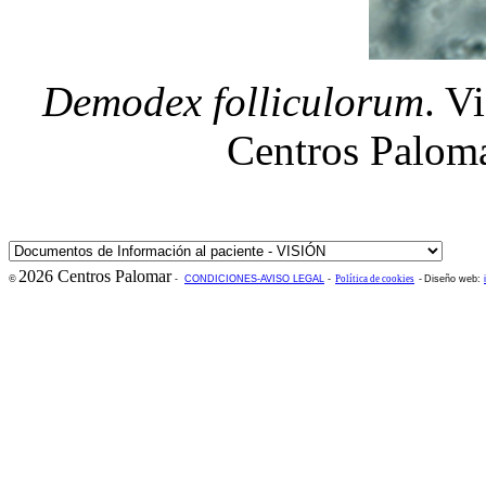
Demodex folliculorum
. V
Centros Paloma
2026 Centros Palomar
©
-
CONDICIONES-AVISO LEGAL
-
Política de cookies
-
Diseño web: