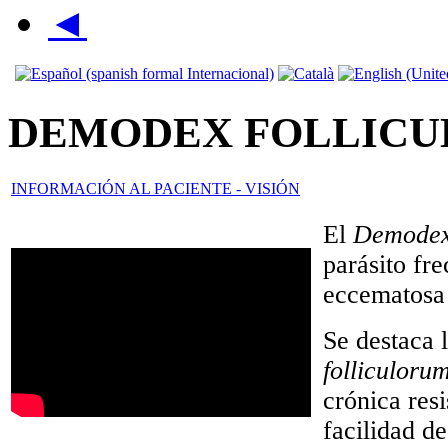
◄
DEMODEX FOLLIC
INFORMACIÓN AL PACIENTE - VISIÓN
El
Demodex 
parásito fre
eccematosa 
Se destaca 
folliculoru
crónica resi
facilidad d