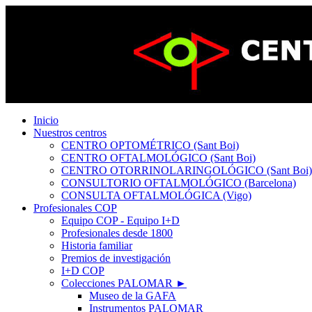
Inicio
Nuestros centros
CENTRO OPTOMÉTRICO (Sant Boi)
CENTRO OFTALMOLÓGICO (Sant Boi)
CENTRO OTORRINOLARINGOLÓGICO (Sant Boi)
CONSULTORIO OFTALMOLÓGICO (Barcelona)
CONSULTA OFTALMOLÓGICA (Vigo)
Profesionales COP
Equipo COP - Equipo I+D
Profesionales desde 1800
Historia familiar
Premios de investigación
I+D COP
Colecciones PALOMAR ►
Museo de la GAFA
Instrumentos PALOMAR