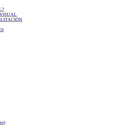
L?
VISUAL
ILITACIÓN
ES
s)