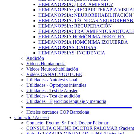
HEMIANOPSIA: ¿TRATAMIENTO?
HEMIANOPSIA: ¿RECIBIR TERAPIA VISUA
HEMIANOPSIA: NEUROREHABILITACIÓN 
HEMIANOPSIA: TÉCNICAS NEUROREHAB
HEMIANOPSIA: RECUPERACIÓN
HEMIANOPSIA: TRATAMIENTOS ACTUAL
HEMIANOPSIA HOMÓNIMA DERECHA
HEMIANOPSIA HOMÓNIMA IZQUIERDA
HEMIANOPSIAS: CAUSAS
HEMIANOPSIAS: INCIDENCIA
Audición
Videos Hemianopsia
Videos Neurorehabilitación
Videos CANAL YOUTUBE
Utilidades - Autotest visual
Utilidades - Optotipos infantiles
Utilidades - Test de Amsler
Utilidades - Test de audición
Utilidades - Ejercicios lenguaje y memoria
▬▬▬▬▬▬▬▬▬▬▬▬▬▬▬▬▬▬▬▬▬▬
Hoteles cercanos COP Barcelona
Contacto / Acceso
Contacto: Excmo. Sr. Prof. Doctor Palomar
CONSULTA ONLINE DOCTOR PALOMAR (Paciente
Entrada TERAPIA VISUAL ON-LINE (Pacientes)