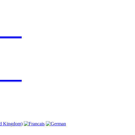
▬▬▬▬▬
▬▬▬▬▬