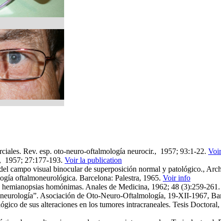
rciales. Rev. esp. oto-neuro-oftalmología neurocir., 1957; 93:1‑22.
Voir
l., 1957; 27:177‑193.
Voir la publication
 del campo visual binocular de superposición normal y patológico., Arc
logía oftalmoneurológica. Barcelona: Palestra, 1965.
Voir info
 las hemianopsias homónimas. Anales de Medicina, 1962; 48 (3):259-261
moneurología”. Asociación de Oto‑Neuro‑Oftalmología, 19-­XII-1967, Ba
lógico de sus alteraciones en los tumores intracraneales. Tesis Doctor