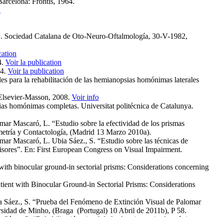
Barcelona: Frontis, 1964.
n
". Sociedad Catalana de Oto‑Neuro‑Oftalmología, 30­-V-1982,
cation
4.
Voir la publication
44.
Voir la publication
s para la rehabilitación de las hemianopsias homónimas laterales
 Elsevier-Masson, 2008.
Voir info
sias homónimas completas. Universitat politécnica de Catalunya.
r Mascaró, L. “Estudio sobre la efectividad de los prismas
metría y Contactología, (Madrid 13 Marzo 2010a).
r Mascaró, L. Ubia Sáez., S. “Estudio sobre las técnicas de
visores”. En: First European Congress on Visual Impairment.
h binocular ground-in sectorial prisms: Considerations concerning
nt with Binocular Ground-in Sectorial Prisms: Considerations
 Sáez., S. “Prueba del Fenómeno de Extinción Visual de Palomar
rsidad de Minho, (Braga (Portugal) 10 Abril de 2011b), P 58.