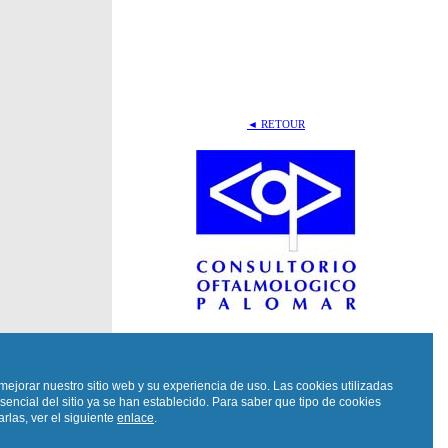
◄ RETOUR
mejorar nuestro sitio web y su experiencia de uso. Las cookies utilizadas
sencial del sitio ya se han establecido. Para saber que tipo de cookies
rlas, ver el siguiente
enlace
.