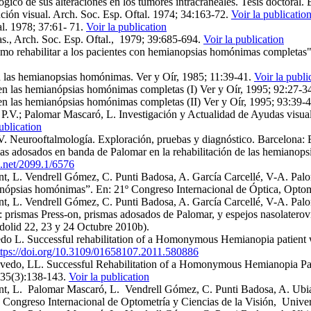
gico de sus alteraciones en los tumores intracraneales. Tesis doctoral. 
ción visual. Arch. Soc. Esp. Oftal. 1974; 34:163-72.
Voir la publicatio
al. 1978; 37:61- 71.
Voir la publication
as., Arch. Soc. Esp. Oftal., 1979; 39:685‑694.
Voir la publication
como rehabilitar a los pacientes con hemianopsias homónimas completas
n las hemianopsias homónimas. Ver y Oír, 1985; 11:39-41.
Voir la publi
 en las hemianópsias homónimas completas (I) Ver y Oír, 1995; 92:27-3
 en las hemianópsias homónimas completas (II) Ver y Oír, 1995; 93:39-
.V.; Palomar Mascaró, L. Investigación y Actualidad de Ayudas visuale
ublication
V. Neurooftalmología. Exploración, pruebas y diagnóstico. Barcelona:
mas adosados en banda de Palomar en la rehabilitación de las hemianop
e.net/2099.1/6576
 L. Vendrell Gómez, C. Punti Badosa, A. García Carcellé, V-A. Paloma
ianópsias homónimas”. En: 21º Congreso Internacional de Óptica, Opto
 L. Vendrell Gómez, C. Punti Badosa, A. García Carcellé, V-A. Paloma
: prismas Press-on, prismas adosados de Palomar, y espejos nasolatero
ladolid 22, 23 y 24 Octubre 2010b).
. Successful rehabilitation of a Homonymous Hemianopia patient wit
ttps://doi.org/10.3109/01658107.2011.580886
do, LL. Successful Rehabilitation of a Homonymous Hemianopia Patie
 35(3):138-143.
Voir la publication
t, L. Palomar Mascaró, L. Vendrell Gómez, C. Punti Badosa, A. Ubia
º Congreso Internacional de Optometría y Ciencias de la Visión, Unive