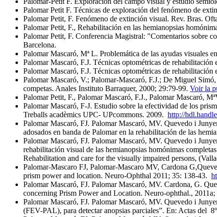
Palomar-Petit F. Exploración del campo visual y estudio semioló
Palomar Petit F. Técnicas de exploración del fenómeno de extin
Palomar Petit, F. Fenómeno de extinción visual. Rev. Bras. Oft
Palomar Petit, F., Rehabilitación en las hemianopsias homónim
Palomar Petit, F. Conferencia Magistral: "Comentarios sobre 
Barcelona.
Palomar Mascaró, Mª L. Problemática de las ayudas visuales e
Palomar Mascaró, F.J. Técnicas optométricas de rehabilitación
Palomar Mascaró, F.J. Técnicas optométricas de rehabilitación
Palomar Mascaró, V.; Palomar-Mascaró, F.J.; De Miguel Simó, P
competas. Anales Instituto Barraquer, 2000; 29:79-99.
Voir la p
Palomar Petit, F., Palomar Mascaró, F.J., Palomar Mascaró, Mª
Palomar Mascaró, F-J. Estudio sobre la efectividad de los pris
Treballs acadèmics UPC- UPcommons. 2009.
http://hdl.handl
Palomar Mascaró, FJ. Palomar Mascaró, MV. Quevedo i Junyent,
adosados en banda de Palomar en la rehabilitación de las hem
Palomar Mascaró, FJ. Palomar Mascaró, MV. Quevedo i Junyent,
rehabilitación visual de las hemianopsias homónimas completas
Rehabilitation and care for the visually impaired persons, (Val
Palomar-Mascaro FJ, Palomar-Mascaro MV, Cardona G,Quevedo L
prism power and location. Neuro-Ophthal 2011; 35: 138-43.
h
Palomar Mascaró, FJ. Palomar Mascaró, MV. Cardona, G. Queve
concerning Prism Power and Location. Neuro-ophthal., 2011a;
Palomar Mascaró, FJ. Palomar Mascaró, MV. Quevedo i Junyen
(FEV-PAL), para detectar anopsias parciales”. En: Actas del 8