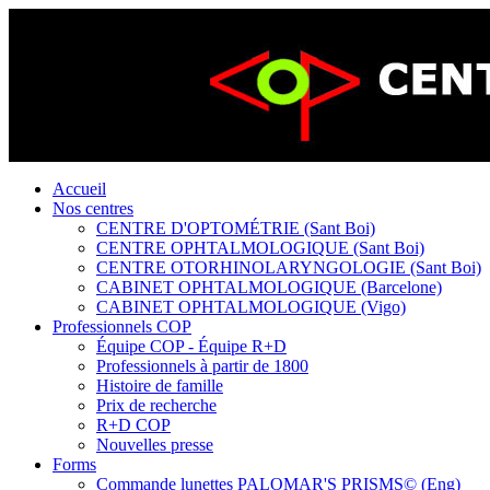
Accueil
Nos centres
CENTRE D'OPTOMÉTRIE (Sant Boi)
CENTRE OPHTALMOLOGIQUE (Sant Boi)
CENTRE OTORHINOLARYNGOLOGIE (Sant Boi)
CABINET OPHTALMOLOGIQUE (Barcelone)
CABINET OPHTALMOLOGIQUE (Vigo)
Professionnels COP
Équipe COP - Équipe R+D
Professionnels à partir de 1800
Histoire de famille
Prix de recherche
R+D COP
Nouvelles presse
Forms
Commande lunettes PALOMAR'S PRISMS© (Eng)