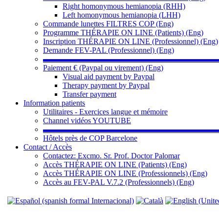
Right homonymous hemianopia (RHH)
Left homonymous hemianopia (LHH)
Commande lunettes FILTRES COP (Eng)
Programme THÉRAPIE ON LINE (Patients) (Eng)
Inscription THÉRAPIE ON LINE (Professionnel) (Eng)
Demande FEV-PAL (Professionnel) (Eng)
▬▬▬▬▬▬▬▬▬▬▬▬▬▬▬▬▬▬▬▬▬▬
Paiement € (Paypal ou virement) (Eng)
Visual aid payment by Paypal
Therapy payment by Paypal
Transfer payment
Information patients
Utilitaires - Exercices langue et mémoire
Channel vidéos YOUTUBE
▬▬▬▬▬▬▬▬▬▬▬▬▬▬▬▬▬▬▬▬▬▬
Hôtels près de COP Barcelone
Contact / Accès
Contactez: Excmo. Sr. Prof. Doctor Palomar
Accès THÉRAPIE ON LINE (Patients) (Eng)
Accès THÉRAPIE ON LINE (Professionnels) (Eng)
Accès au FEV-PAL V.7.2 (Professionnels) (Eng)