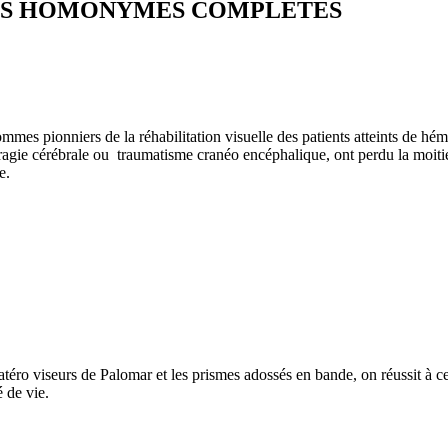
IES HOMONYMES COMPLETES
mmes pionniers de la réhabilitation visuelle des patients atteints de hé
rragie cérébrale ou traumatisme cranéo encéphalique, ont perdu la moiti
e.
latéro viseurs de Palomar et les prismes adossés en bande, on réussit à c
é de vie.