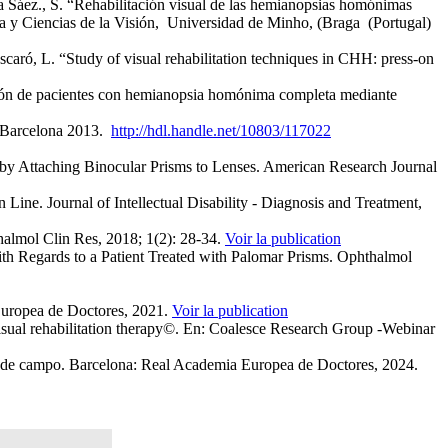
Sáez., S. “Rehabilitación visual de las hemianopsias homónimas
ía y Ciencias de la Visión, Universidad de Minho, (Braga (Portugal)
ró, L. “Study of visual rehabilitation techniques in CHH: press-on
ión de pacientes con hemianopsia homónima completa mediante
a. Barcelona 2013.
http://hdl.handle.net/10803/117022
y Attaching Binocular Prisms to Lenses. American Research Journal
e. Journal of Intellectual Disability - Diagnosis and Treatment,
almol Clin Res, 2018; 1(2): 28-34.
Voir la publication
Regards to a Patient Treated with Palomar Prisms. Ophthalmol
Europea de Doctores, 2021.
Voir la publication
sual rehabilitation therapy©. En: Coalesce Research Group -Webinar
les de campo. Barcelona: Real Academia Europea de Doctores, 2024.