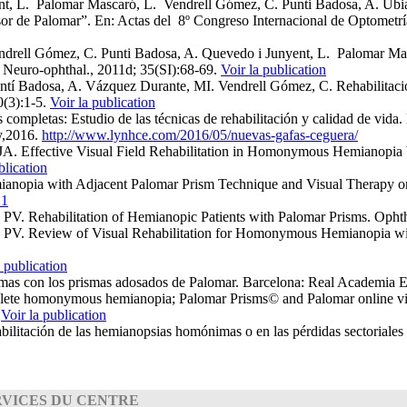
, L. Palomar Mascaró, L. Vendrell Gómez, C. Punti Badosa, A. Ubia 
sor de Palomar”. En: Actas del 8º Congreso Internacional de Optometr
rell Gómez, C. Punti Badosa, A. Quevedo i Junyent, L. Palomar Masca
”. Neuro-ophthal., 2011d; 35(SI):68-69.
Voir la publication
ntí Badosa, A. Vázquez Durante, MI. Vendrell Gómez, C. Rehabilitac
0(3):1-5.
Voir la publication
ompletas: Estudio de las técnicas de rehabilitación y calidad de vid
ay,2016.
http://www.lynhce.com/2016/05/nuevas-gafas-ceguera/
A. Effective Visual Field Rehabilitation in Homonymous Hemianopia b
blication
opia with Adjacent Palomar Prism Technique and Visual Therapy on Lin
.1
. Rehabilitation of Hemianopic Patients with Palomar Prisms. Ophth
. Review of Visual Rehabilitation for Homonymous Hemianopia with 
 publication
mas con los prismas adosados de Palomar. Barcelona: Real Academia 
mplete homonymous hemianopia; Palomar Prisms© and Palomar online vi
)
Voir la publication
habilitación de las hemianopsias homónimas o en las pérdidas sectoria
RVICES DU CENTRE