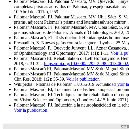
Palomar Mascaró, FJ. Palomar Mascaró, MV. Quevedo i Junyent
completas: prismas adosados de Palomar, y espejo nasolaterovi
10 Abril de 2011c), P 59.
Palomar Mascaró, FJ. Palomar Mascaró, MV. Ubia Sáez, S. Vend
prisms, adjacent Palomar´s prisms and lateralnasalvisor mirror
Palomar-Mascaró, FJ. Palomar-Mascaró, MV. Ubia Sáez, S. Pu
prismas adosados de Palomar. Annals d´Oftalmologia, 2012; 2
Palomar-Mascaró, FJ. Tesis doctoral: Hemianopsias homónimas c
Fresnadillo, S. Nuevas gafas contra la ceguera. Lynhce, 25 M
Palomar Mascaró, F., Quevedo Junyent, LL, Aznar Casanova, J
of Ophthalmology and Optometry., 2017; 1(1): 1-11.
Voir la pu
Palomar-Mascaro FJ. Rehabilitation of Left Homonymous Hemian
2018, 6, 31-35.
https://doi.org/10.6000/2292-2598.2018.06.02
Palomar-Mascaró FJ, Palomar-Mascaró MV & de Miguel Simó PV
Palomar-Mascaró FJ, Palomar-Mascaró MV & de Miguel Simó PV
Clin Res, 2018; 1(2): 35-39.
Voir la publication
Wikipedia - Prismas de Palomar. 17/01/2019-Actualidad
Voir la
Palomar Mascaró, FJ, Tratamiento de las hemianopsias homóni
Palomar Mascaró, FJ. Techniques for the rehabilitation of co
on Vision Science and Optometry, (Londres 14-15 Junio 2021
Palomar Mascaró, FJ, Inducción a la neuroplasticidad en la re
Voir la publication
SE