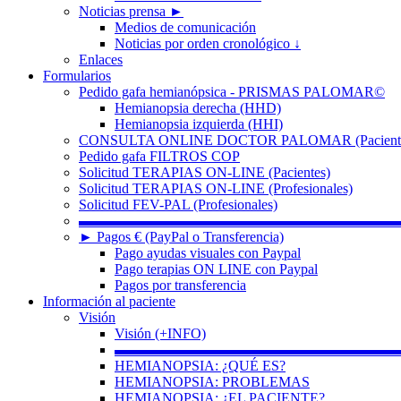
Noticias prensa ►
Medios de comunicación
Noticias por orden cronológico ↓
Enlaces
Formularios
Pedido gafa hemianópsica - PRISMAS PALOMAR©
Hemianopsia derecha (HHD)
Hemianopsia izquierda (HHI)
CONSULTA ONLINE DOCTOR PALOMAR (Paciente
Pedido gafa FILTROS COP
Solicitud TERAPIAS ON-LINE (Pacientes)
Solicitud TERAPIAS ON-LINE (Profesionales)
Solicitud FEV-PAL (Profesionales)
▬▬▬▬▬▬▬▬▬▬▬▬▬▬▬▬▬▬▬▬▬▬
► Pagos € (PayPal o Transferencia)
Pago ayudas visuales con Paypal
Pago terapias ON LINE con Paypal
Pagos por transferencia
Información al paciente
Visión
Visión (+INFO)
▬▬▬▬▬▬▬▬▬▬▬▬▬▬▬▬▬▬▬▬
HEMIANOPSIA: ¿QUÉ ES?
HEMIANOPSIA: PROBLEMAS
HEMIANOPSIA: ¿EL PACIENTE?