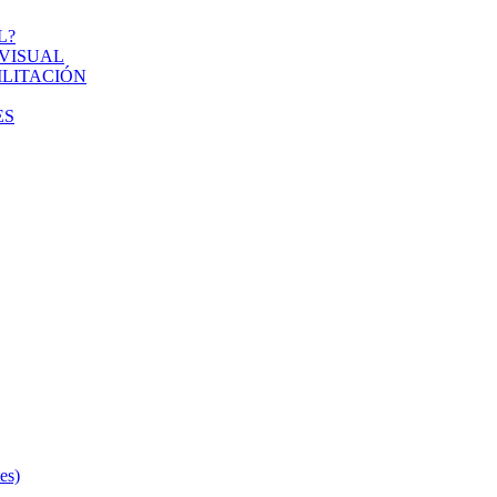
L?
VISUAL
ILITACIÓN
ES
s)