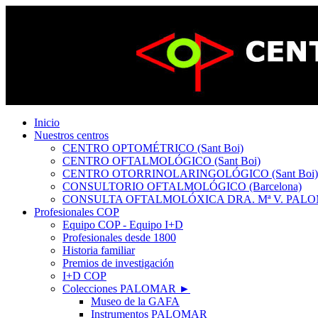
Inicio
Nuestros centros
CENTRO OPTOMÉTRICO (Sant Boi)
CENTRO OFTALMOLÓGICO (Sant Boi)
CENTRO OTORRINOLARINGOLÓGICO (Sant Boi)
CONSULTORIO OFTALMOLÓGICO (Barcelona)
CONSULTA OFTALMOLÓXICA DRA. Mª V. PALOM
Profesionales COP
Equipo COP - Equipo I+D
Profesionales desde 1800
Historia familiar
Premios de investigación
I+D COP
Colecciones PALOMAR ►
Museo de la GAFA
Instrumentos PALOMAR