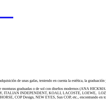
▬▬▬▬
dquisición de unas gafas, teniendo en cuenta la estética, la graduación
as de monturas graduadas o de sol con diseños modernos (ANA
 ITALIAN INDEPENDENT, KOALI, LACOSTE, LOEWE, LOZZA , 
ORSE, COP Design, NEW EYES, Sun COP, etc., encontrando en todas e