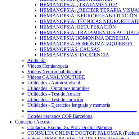
HEMIANOPSIA: ¿TRATAMIENTO?
HEMIANOPSIA: ¿RECIBIR TERAPIA VISUA
HEMIANOPSIA: NEUROREHABILITACIÓN 
HEMIANOPSIA: TÉCNICAS NEUROREHAB
HEMIANOPSIA: RECUPERACIÓN
HEMIANOPSIA: TRATAMIENTOS ACTUAL
HEMIANOPSIA HOMÓNIMA DERECHA
HEMIANOPSIA HOMÓNIMA IZQUIERDA
HEMIANOPSIAS: CAUSAS
HEMIANOPSIAS: INCIDENCIA
Audición
Videos Hemianopsia
Videos Neurorehabilitación
Videos CANAL YOUTUBE
Utilidades - Autotest visual
Utilidades - Optotipos infantiles
Utilidades - Test de Amsler
Utilidades - Test de audición
Utilidades - Ejercicios lenguaje y memoria
▬▬▬▬▬▬▬▬▬▬▬▬▬▬▬▬▬▬▬▬▬▬
Hoteles cercanos COP Barcelona
Contacto / Acceso
Contacto: Excmo. Sr. Prof. Doctor Palomar
CONSULTA ONLINE DOCTOR PALOMAR (Paciente
Entrada TERAPIA VISUAL ON-LINE (Pacientes)