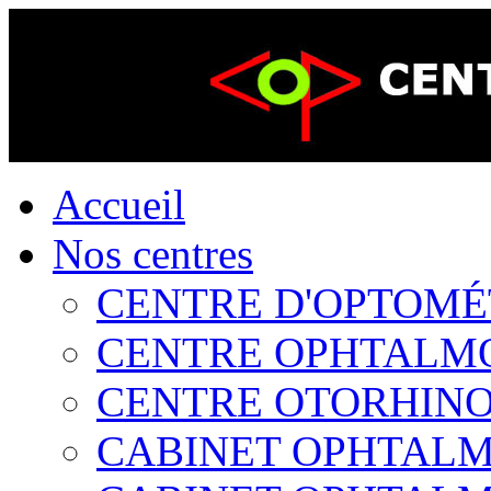
Accueil
Nos centres
CENTRE D'OPTOMÉTR
CENTRE OPHTALMOL
CENTRE OTORHINOL
CABINET OPHTALMO