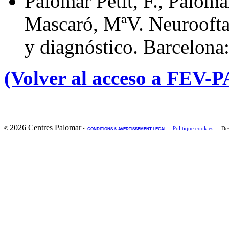
Palomar Petit, F., Paloma
Mascaró, MªV. Neuroofta
y diagnóstico. Barcelona
(Volver al acceso a FEV-
2026 Centres Palomar
-
©
-
Politique cookies
- Des
CONDITIONS & AVERTISSEMENT LEGA
L