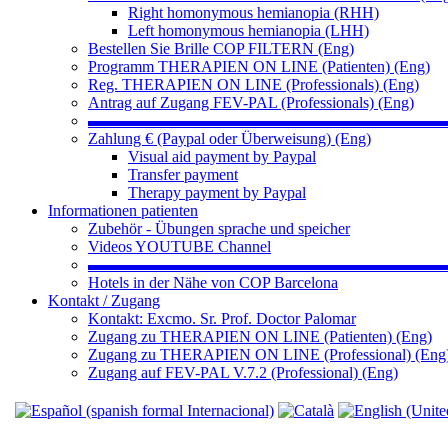
Right homonymous hemianopia (RHH)
Left homonymous hemianopia (LHH)
Bestellen Sie Brille COP FILTERN (Eng)
Programm THERAPIEN ON LINE (Patienten) (Eng)
Reg. THERAPIEN ON LINE (Professionals) (Eng)
Antrag auf Zugang FEV-PAL (Professionals) (Eng)
▬▬▬▬▬▬▬▬▬▬▬▬▬▬▬▬▬▬▬▬▬▬
Zahlung € (Paypal oder Überweisung) (Eng)
Visual aid payment by Paypal
Transfer payment
Therapy payment by Paypal
Informationen patienten
Zubehör - Übungen sprache und speicher
Videos YOUTUBE Channel
▬▬▬▬▬▬▬▬▬▬▬▬▬▬▬▬▬▬▬▬▬▬
Hotels in der Nähe von COP Barcelona
Kontakt / Zugang
Kontakt: Excmo. Sr. Prof. Doctor Palomar
Zugang zu THERAPIEN ON LINE (Patienten) (Eng)
Zugang zu THERAPIEN ON LINE (Professional) (Eng
Zugang auf FEV-PAL V.7.2 (Professional) (Eng)