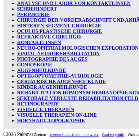
ANALYSE UND LABOR VON KONTAKTLINSEN
SEHBEHINDERT
PERIMETRIE
CHIRURGIE DER VORDERABSCHNITT UND ANH
HINTEREN SEGMENT CHIRURGIE
OCULUS PLASTISCHE CHIRURGIE
REFRAKTIVE CHIRURGIE
KONTAKTLINSEN
NEURO-OPHTHALMOLOGISCHEN EXPLORATION
VISUAL NEUROREHABILITATION
PHOTOGRAPHIE DES AUGES
GONIOSKOPIE
AUGENHEILKUNDE
OPTIK-OPTOMETRIE-AUDIOLOGIE
GERIATRISCHE AUGENHEILKUNDE
KINDER AUGENHEILKUNDE
REHABILITATION HOMONYM HEMIANOPSIE KO
SEKTORALE VERLUSTE-REHABILITATION-FELD
RETINOGRAPHY
VISUELLE THERAPIEN
VISUELLE THERAPIEN ON-LINE
HORNHAUT-TOPOGRAPHIE
2026 Palomar
Zentren -
Web de
©
-
Cookies politik
-
Wortlaut & RECHTLICHE HINWEISE