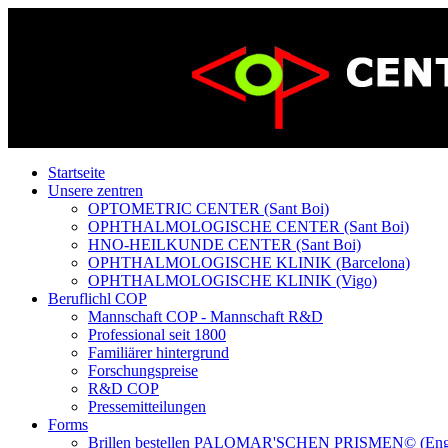
Startseite
Unsere zentren
OPTOMETRIC CENTER (Sant Boi)
OPHTHALMOLOGISCHE CENTER (Sant Boi)
HNO-HEILKUNDE CENTER (Sant Boi)
OPHTHALMOLOGISCHE KLINIK (Barcelona)
OPHTHALMOLOGISCHE KLINIK (Vigo)
Beruflichl COP
Mannschaft COP - Mannschaft R&D
Professional seit 1800
Familiärer hintergrund
Forschungspreise
R&D COP
Pressemitteilungen
Forms
Brillen bestellen PALOMAR'SCHEN PRISMEN© (Eng