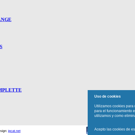
ÄNGE
S
MPLETTE
Uso de cookies
Utilizamos cookies para 
para el funcionamiento e
utilizamos y como elimina
Acepto las cookies de est
sign:
ipcat.net