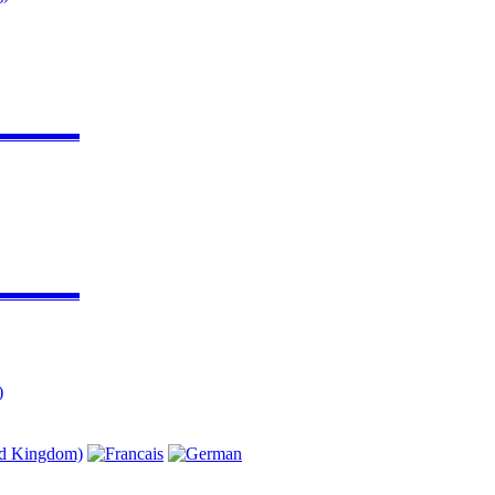
▬▬▬▬▬
▬▬▬▬▬
)