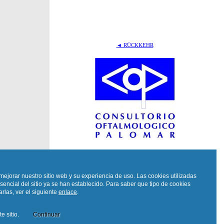
◄ RÜCKKEHR
mejorar nuestro sitio web y su experiencia de uso. Las cookies utilizadas
sencial del sitio ya se han establecido. Para saber que tipo de cookies
rlas, ver el siguiente
enlace
.
e sitio.
Continuar