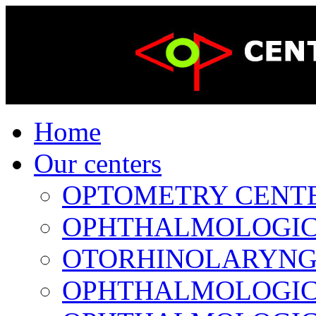
Home
Our centers
OPTOMETRY CENTER 
OPHTHALMOLOGICAL
OTORHINOLARYNGOL
OPHTHALMOLOGICAL