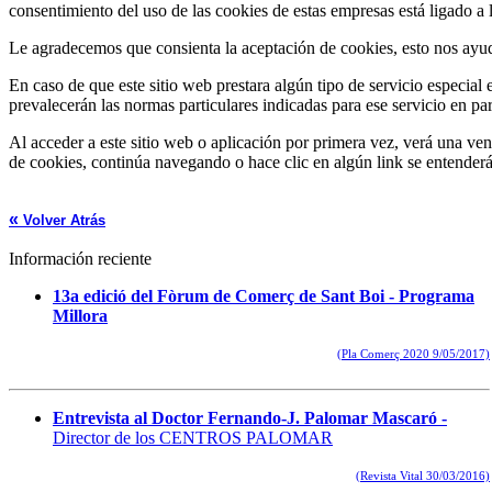
consentimiento del uso de las cookies de estas empresas está ligado a l
Le agradecemos que consienta la aceptación de cookies, esto nos ayud
En caso de que este sitio web prestara algún tipo de servicio especial e
prevalecerán las normas particulares indicadas para ese servicio en part
Al acceder a este sitio web o aplicación por primera vez, verá una vent
de cookies, continúa navegando o hace clic en algún link se entenderá 
«
Volver Atrás
Información reciente
13a edició del Fòrum de Comerç de Sant Boi - Programa
Millora
(Pla Comerç 2020 9/05/2017)
Entrevista al Doctor Fernando-J. Palomar Mascaró -
Director de los CENTROS PALOMAR
(Revista Vital 30/03/2016)