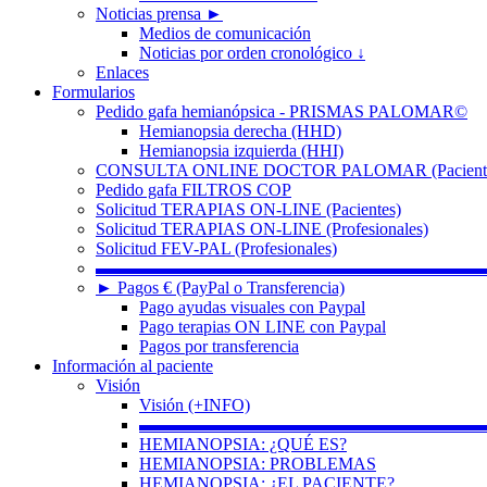
Noticias prensa ►
Medios de comunicación
Noticias por orden cronológico ↓
Enlaces
Formularios
Pedido gafa hemianópsica - PRISMAS PALOMAR©
Hemianopsia derecha (HHD)
Hemianopsia izquierda (HHI)
CONSULTA ONLINE DOCTOR PALOMAR (Paciente
Pedido gafa FILTROS COP
Solicitud TERAPIAS ON-LINE (Pacientes)
Solicitud TERAPIAS ON-LINE (Profesionales)
Solicitud FEV-PAL (Profesionales)
▬▬▬▬▬▬▬▬▬▬▬▬▬▬▬▬▬▬▬▬▬▬
► Pagos € (PayPal o Transferencia)
Pago ayudas visuales con Paypal
Pago terapias ON LINE con Paypal
Pagos por transferencia
Información al paciente
Visión
Visión (+INFO)
▬▬▬▬▬▬▬▬▬▬▬▬▬▬▬▬▬▬▬▬
HEMIANOPSIA: ¿QUÉ ES?
HEMIANOPSIA: PROBLEMAS
HEMIANOPSIA: ¿EL PACIENTE?