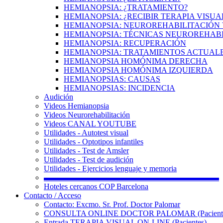
HEMIANOPSIA: ¿TRATAMIENTO?
HEMIANOPSIA: ¿RECIBIR TERAPIA VISUA
HEMIANOPSIA: NEUROREHABILITACIÓN 
HEMIANOPSIA: TÉCNICAS NEUROREHAB
HEMIANOPSIA: RECUPERACIÓN
HEMIANOPSIA: TRATAMIENTOS ACTUAL
HEMIANOPSIA HOMÓNIMA DERECHA
HEMIANOPSIA HOMÓNIMA IZQUIERDA
HEMIANOPSIAS: CAUSAS
HEMIANOPSIAS: INCIDENCIA
Audición
Videos Hemianopsia
Videos Neurorehabilitación
Videos CANAL YOUTUBE
Utilidades - Autotest visual
Utilidades - Optotipos infantiles
Utilidades - Test de Amsler
Utilidades - Test de audición
Utilidades - Ejercicios lenguaje y memoria
▬▬▬▬▬▬▬▬▬▬▬▬▬▬▬▬▬▬▬▬▬▬
Hoteles cercanos COP Barcelona
Contacto / Acceso
Contacto: Excmo. Sr. Prof. Doctor Palomar
CONSULTA ONLINE DOCTOR PALOMAR (Paciente
Entrada TERAPIA VISUAL ON-LINE (Pacientes)