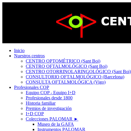
Inicio
Nuestros centros
CENTRO OPTOMÉTRICO (Sant Boi)
CENTRO OFTALMOLÓGICO (Sant Boi)
CENTRO OTORRINOLARINGOLÓGICO (Sant Boi)
CONSULTORIO OFTALMOLÓGICO (Barcelona)
CONSULTA OFTALMOLÓGICA (Vigo)
Profesionales COP
Equipo COP - Equipo I+D
Profesionales desde 1800
Historia familiar
Premios de investigación
I+D COP
Colecciones PALOMAR ►
Museo de la GAFA
Instrumentos PALOMAR