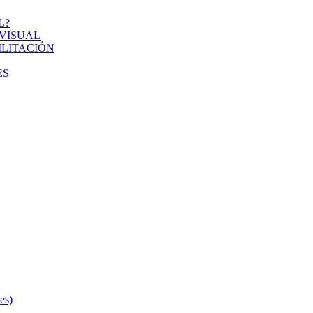
L?
VISUAL
ILITACIÓN
ES
s)