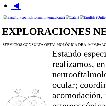
◄
EXPLORACIONES N
SERVICIOS CONSULTA OFTALMOLÓGICA DRA. Mª V.PA
Estando especi
realizamos, en
neurooftalmoló
ocular; coordi
acomodación, v
estereoscópica