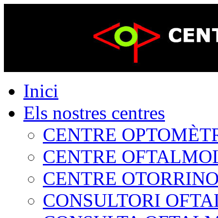
Inici
Els nostres centres
CENTRE OPTOMÈTRIC
CENTRE OFTALMOLÒ
CENTRE OTORRINOL
CONSULTORI OFTAL