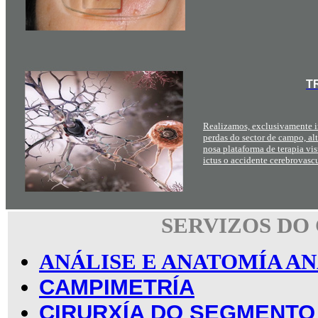
T
Realizamos, exclusivamente in
perdas do sector de campo, alt
nosa plataforma de terapia vi
ictus o accidente cerebrovascu
SERVIZOS DO
ANÁLISE E ANATOMÍA 
CAMPIMETRÍA
CIRURXÍA DO SEGMENTO