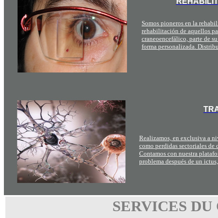
REHABILI
Somos pioneros en la rehabili
rehabilitación de aquellos p
craneoencefálico, parte de su
forma personalizada. Distrib
TRA
Realizamos, en exclusiva a niv
como perdidas sectoriales de c
Contamos con nuestra platafo
problema después de un ictus,
SERVICES DU