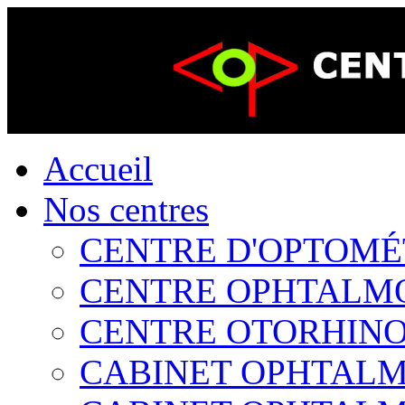
Accueil
Nos centres
CENTRE D'OPTOMÉTR
CENTRE OPHTALMOL
CENTRE OTORHINOL
CABINET OPHTALMO