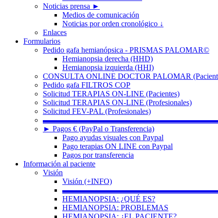
Noticias prensa ►
Medios de comunicación
Noticias por orden cronológico ↓
Enlaces
Formularios
Pedido gafa hemianópsica - PRISMAS PALOMAR©
Hemianopsia derecha (HHD)
Hemianopsia izquierda (HHI)
CONSULTA ONLINE DOCTOR PALOMAR (Paciente
Pedido gafa FILTROS COP
Solicitud TERAPIAS ON-LINE (Pacientes)
Solicitud TERAPIAS ON-LINE (Profesionales)
Solicitud FEV-PAL (Profesionales)
▬▬▬▬▬▬▬▬▬▬▬▬▬▬▬▬▬▬▬▬▬▬
► Pagos € (PayPal o Transferencia)
Pago ayudas visuales con Paypal
Pago terapias ON LINE con Paypal
Pagos por transferencia
Información al paciente
Visión
Visión (+INFO)
▬▬▬▬▬▬▬▬▬▬▬▬▬▬▬▬▬▬▬▬
HEMIANOPSIA: ¿QUÉ ES?
HEMIANOPSIA: PROBLEMAS
HEMIANOPSIA: ¿EL PACIENTE?