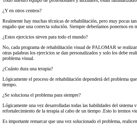
Todo nuestro equipo de profesionales y auxiliares, están familiarizados
¿Y en otros centros?
Realmente hay muchas técnicas de rehabilitación, pero muy pocas ta
engaño que una correcta solución. Siempre deberíamos ponernos en ma
¿Estos ejercicios sirven para todo el mundo?
No, cada programa de rehabilitación visual de PALOMAR se realizan per
otras palabras los ejercicios se dan personalizados y solo los debe real
problema visual.
¿Cuánto dura una terapia?
Lógicamente el proceso de rehabilitación dependerá del problema que 
tiempo.
¿Se soluciona el problema para siempre?
Lógicamente una vez desarrolladas todas las habilidades del sistema v
refortalecimiento de la terapia al cabo de un tiempo .Esto lo iremos
Es importante remarcar que una vez solucionado el problema, realicem