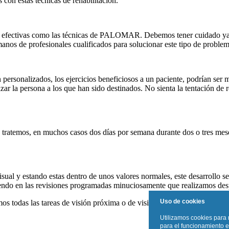
 con estas técnicas de rehabilitación.
n efectivas como las técnicas de PALOMAR. Debemos tener cuidado ya q
nos de profesionales cualificados para solucionar este tipo de problem
sonalizados, los ejercicios beneficiosos a un paciente, podrían ser muy
izar la persona a los que han sido destinados. No sienta la tentación de 
tratemos, en muchos casos dos días por semana durante dos o tres meses
isual y estando estas dentro de unos valores normales, este desarrollo s
 viendo en las revisiones programadas minuciosamente que realizamos de
Uso de cookies
os todas las tareas de visión próxima o de visión lejana con una corre
Utilizamos cookies para 
para el funcionamiento e