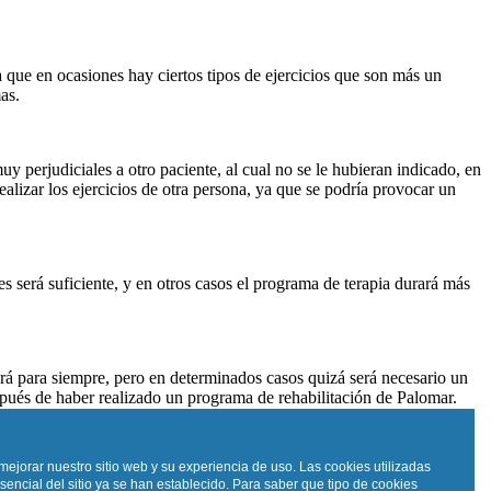
ue en ocasiones hay ciertos tipos de ejercicios que son más un
as.
 perjudiciales a otro paciente, al cual no se le hubieran indicado, en
realizar los ejercicios de otra persona, ya que se podría provocar un
 será suficiente, y en otros casos el programa de terapia durará más
erá para siempre, pero en determinados casos quizá será necesario un
spués de haber realizado un programa de rehabilitación de Palomar.
cta ergonomía y una buena conducta visual.
mejorar nuestro sitio web y su experiencia de uso. Las cookies utilizadas
sencial del sitio ya se han establecido. Para saber que tipo de cookies