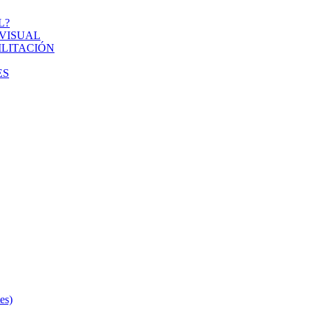
L?
VISUAL
ILITACIÓN
ES
s)