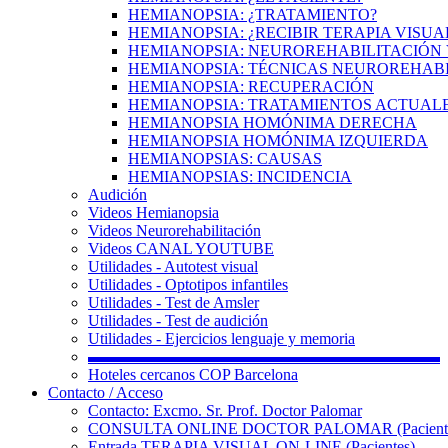
HEMIANOPSIA: ¿TRATAMIENTO?
HEMIANOPSIA: ¿RECIBIR TERAPIA VISUA
HEMIANOPSIA: NEUROREHABILITACIÓN 
HEMIANOPSIA: TÉCNICAS NEUROREHAB
HEMIANOPSIA: RECUPERACIÓN
HEMIANOPSIA: TRATAMIENTOS ACTUAL
HEMIANOPSIA HOMÓNIMA DERECHA
HEMIANOPSIA HOMÓNIMA IZQUIERDA
HEMIANOPSIAS: CAUSAS
HEMIANOPSIAS: INCIDENCIA
Audición
Videos Hemianopsia
Videos Neurorehabilitación
Videos CANAL YOUTUBE
Utilidades - Autotest visual
Utilidades - Optotipos infantiles
Utilidades - Test de Amsler
Utilidades - Test de audición
Utilidades - Ejercicios lenguaje y memoria
▬▬▬▬▬▬▬▬▬▬▬▬▬▬▬▬▬▬▬▬▬▬
Hoteles cercanos COP Barcelona
Contacto / Acceso
Contacto: Excmo. Sr. Prof. Doctor Palomar
CONSULTA ONLINE DOCTOR PALOMAR (Paciente
Entrada TERAPIA VISUAL ON-LINE (Pacientes)