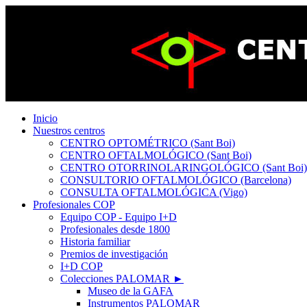
Inicio
Nuestros centros
CENTRO OPTOMÉTRICO (Sant Boi)
CENTRO OFTALMOLÓGICO (Sant Boi)
CENTRO OTORRINOLARINGOLÓGICO (Sant Boi)
CONSULTORIO OFTALMOLÓGICO (Barcelona)
CONSULTA OFTALMOLÓGICA (Vigo)
Profesionales COP
Equipo COP - Equipo I+D
Profesionales desde 1800
Historia familiar
Premios de investigación
I+D COP
Colecciones PALOMAR ►
Museo de la GAFA
Instrumentos PALOMAR