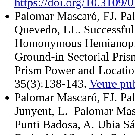
https://doi.org/10.3109
Palomar Mascaró, FJ. Pa
Quevedo, LL. Successful 
Homonymous Hemianopia 
Ground-in Sectorial Pris
Prism Power and Locatio
35(3):138-143.
Veure pub
Palomar Mascaró, FJ. Pa
Junyent, L. Palomar Mas
Punti Badosa, A. Ubia Sá