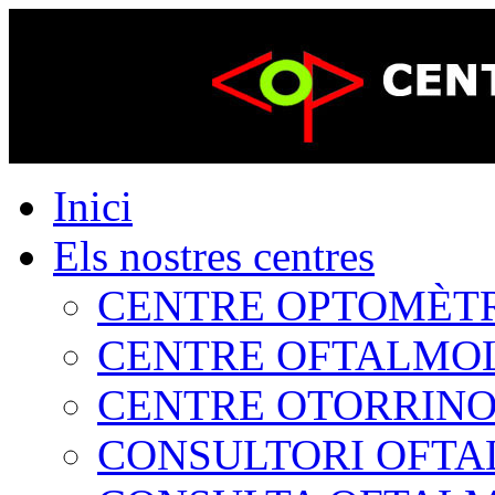
Inici
Els nostres centres
CENTRE OPTOMÈTRIC
CENTRE OFTALMOLÒ
CENTRE OTORRINOL
CONSULTORI OFTAL