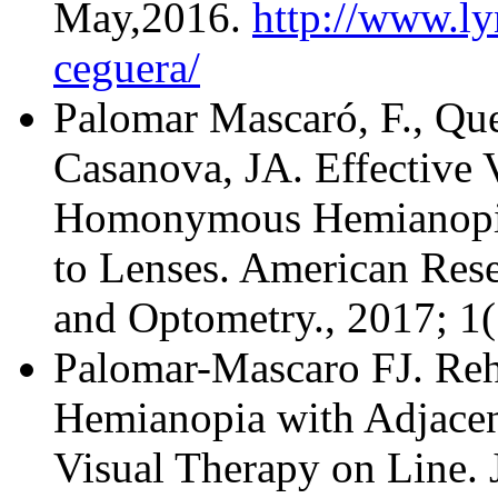
May,2016.
http://www.l
ceguera/
Palomar Mascaró, F., Qu
Casanova, JA. Effective V
Homonymous Hemianopia 
to Lenses. American Res
and Optometry., 2017; 1(
Palomar-Mascaro FJ. Reh
Hemianopia with Adjacen
Visual Therapy on Line. J