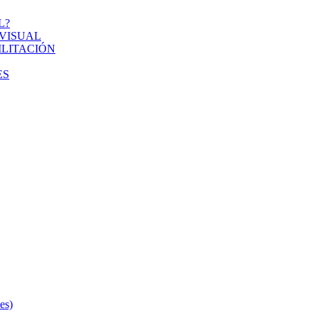
L?
VISUAL
ILITACIÓN
ES
s)