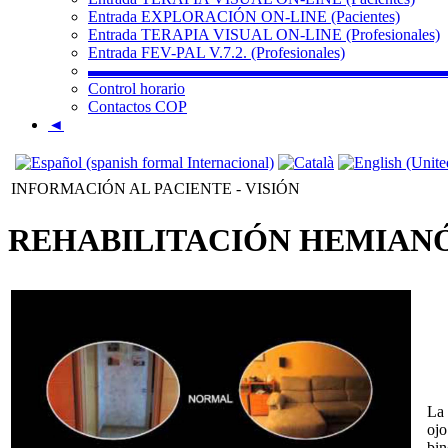
Entrada EXPLORACIÓN ON-LINE (Pacientes)
Entrada TERAPIA VISUAL ON-LINE (Profesionales)
Entrada FEV-PAL V.7.2. (Profesionales)
▬▬▬▬▬▬▬▬▬▬▬▬▬▬▬▬▬▬▬▬▬▬
Control horario
Contactos COP
◄
INFORMACIÓN AL PACIENTE - VISIÓN
REHABILITACIÓN HEMIAN
La 
ojo
bin