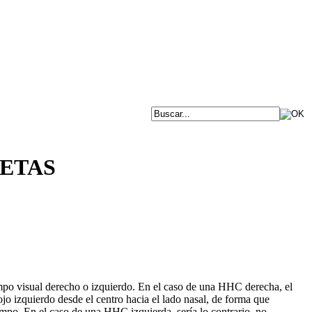
ETAS
po visual derecho o izquierdo. En el caso de una HHC derecha, el
ojo izquierdo desde el centro hacia el lado nasal, de forma que
ampo. En el caso de una HHC izquierda, sería lo contrario, no