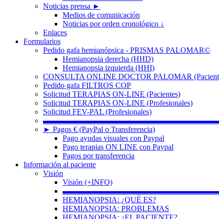
Noticias prensa ►
Medios de comunicación
Noticias por orden cronológico ↓
Enlaces
Formularios
Pedido gafa hemianópsica - PRISMAS PALOMAR©
Hemianopsia derecha (HHD)
Hemianopsia izquierda (HHI)
CONSULTA ONLINE DOCTOR PALOMAR (Paciente
Pedido gafa FILTROS COP
Solicitud TERAPIAS ON-LINE (Pacientes)
Solicitud TERAPIAS ON-LINE (Profesionales)
Solicitud FEV-PAL (Profesionales)
▬▬▬▬▬▬▬▬▬▬▬▬▬▬▬▬▬▬▬▬▬▬
► Pagos € (PayPal o Transferencia)
Pago ayudas visuales con Paypal
Pago terapias ON LINE con Paypal
Pagos por transferencia
Información al paciente
Visión
Visión (+INFO)
▬▬▬▬▬▬▬▬▬▬▬▬▬▬▬▬▬▬▬▬
HEMIANOPSIA: ¿QUÉ ES?
HEMIANOPSIA: PROBLEMAS
HEMIANOPSIA: ¿EL PACIENTE?