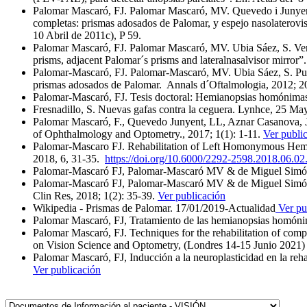
Palomar Mascaró, FJ. Palomar Mascaró, MV. Quevedo i Junyent
completas: prismas adosados de Palomar, y espejo nasolaterovi
10 Abril de 2011c), P 59.
Palomar Mascaró, FJ. Palomar Mascaró, MV. Ubia Sáez, S. Vend
prisms, adjacent Palomar´s prisms and lateralnasalvisor mirror
Palomar-Mascaró, FJ. Palomar-Mascaró, MV. Ubia Sáez, S. Pu
prismas adosados de Palomar. Annals d´Oftalmologia, 2012; 2
Palomar-Mascaró, FJ. Tesis doctoral: Hemianopsias homónimas c
Fresnadillo, S. Nuevas gafas contra la ceguera. Lynhce, 25 M
Palomar Mascaró, F., Quevedo Junyent, LL, Aznar Casanova, J
of Ophthalmology and Optometry., 2017; 1(1): 1-11.
Ver publi
Palomar-Mascaro FJ. Rehabilitation of Left Homonymous Hemian
2018, 6, 31-35.
https://doi.org/10.6000/2292-2598.2018.06.02
Palomar-Mascaró FJ, Palomar-Mascaró MV & de Miguel Simó PV
Palomar-Mascaró FJ, Palomar-Mascaró MV & de Miguel Simó PV
Clin Res, 2018; 1(2): 35-39.
Ver publicación
Wikipedia - Prismas de Palomar. 17/01/2019-Actualidad
Ver pu
Palomar Mascaró, FJ, Tratamiento de las hemianopsias homóni
Palomar Mascaró, FJ. Techniques for the rehabilitation of co
on Vision Science and Optometry, (Londres 14-15 Junio 2021
Palomar Mascaró, FJ, Inducción a la neuroplasticidad en la re
Ver publicación