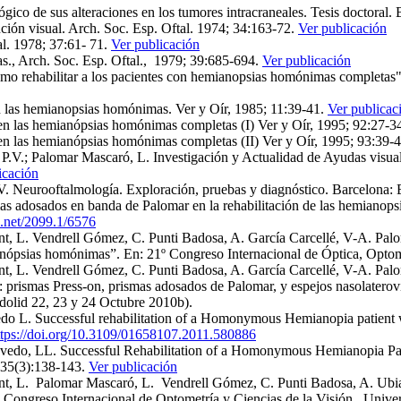
gico de sus alteraciones en los tumores intracraneales. Tesis doctoral. 
ción visual. Arch. Soc. Esp. Oftal. 1974; 34:163-72.
Ver publicación
al. 1978; 37:61- 71.
Ver publicación
as., Arch. Soc. Esp. Oftal., 1979; 39:685‑694.
Ver publicación
como rehabilitar a los pacientes con hemianopsias homónimas completas
n las hemianopsias homónimas. Ver y Oír, 1985; 11:39-41.
Ver publicac
 en las hemianópsias homónimas completas (I) Ver y Oír, 1995; 92:27-3
 en las hemianópsias homónimas completas (II) Ver y Oír, 1995; 93:39-
.V.; Palomar Mascaró, L. Investigación y Actualidad de Ayudas visuale
icación
V. Neurooftalmología. Exploración, pruebas y diagnóstico. Barcelona:
mas adosados en banda de Palomar en la rehabilitación de las hemianop
e.net/2099.1/6576
 L. Vendrell Gómez, C. Punti Badosa, A. García Carcellé, V-A. Paloma
ianópsias homónimas”. En: 21º Congreso Internacional de Óptica, Opto
 L. Vendrell Gómez, C. Punti Badosa, A. García Carcellé, V-A. Paloma
: prismas Press-on, prismas adosados de Palomar, y espejos nasolatero
ladolid 22, 23 y 24 Octubre 2010b).
. Successful rehabilitation of a Homonymous Hemianopia patient wit
ttps://doi.org/10.3109/01658107.2011.580886
do, LL. Successful Rehabilitation of a Homonymous Hemianopia Patie
 35(3):138-143.
Ver publicación
t, L. Palomar Mascaró, L. Vendrell Gómez, C. Punti Badosa, A. Ubia
º Congreso Internacional de Optometría y Ciencias de la Visión, Unive