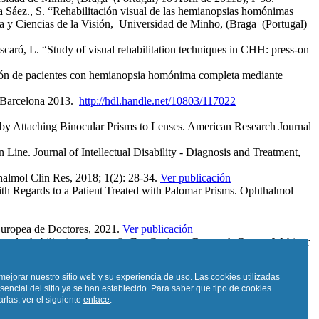
Sáez., S. “Rehabilitación visual de las hemianopsias homónimas
ía y Ciencias de la Visión, Universidad de Minho, (Braga (Portugal)
ró, L. “Study of visual rehabilitation techniques in CHH: press-on
ión de pacientes con hemianopsia homónima completa mediante
a. Barcelona 2013.
http://hdl.handle.net/10803/117022
y Attaching Binocular Prisms to Lenses. American Research Journal
e. Journal of Intellectual Disability - Diagnosis and Treatment,
almol Clin Res, 2018; 1(2): 28-34.
Ver publicación
Regards to a Patient Treated with Palomar Prisms. Ophthalmol
Europea de Doctores, 2021.
Ver publicación
sual rehabilitation therapy©. En: Coalesce Research Group -Webinar
les de campo. Barcelona: Real Academia Europea de Doctores, 2024.
mejorar nuestro sitio web y su experiencia de uso. Las cookies utilizadas
sencial del sitio ya se han establecido. Para saber que tipo de cookies
rlas, ver el siguiente
enlace
.