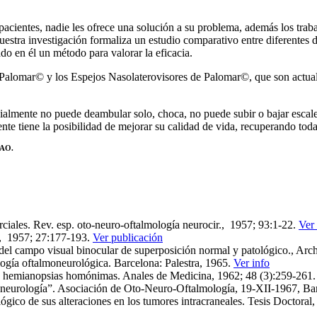
acientes, nadie les ofrece una solución a su problema, además los traba
stra investigación formaliza un estudio comparativo entre diferentes d
o en él un método para valorar la eficacia.
Palomar© y los Espejos Nasolaterovisores de Palomar©, que son actualm
ialmente no puede deambular solo, choca, no puede subir o bajar escaler
ente tiene la posibilidad de mejorar su calidad de vida, recuperando tod
AAO.
rciales. Rev. esp. oto-neuro-oftalmología neurocir., 1957; 93:1‑22.
Ver
l., 1957; 27:177‑193.
Ver publicación
 del campo visual binocular de superposición normal y patológico., Arc
logía oftalmoneurológica. Barcelona: Palestra, 1965.
Ver info
 las hemianopsias homónimas. Anales de Medicina, 1962; 48 (3):259-261
moneurología”. Asociación de Oto‑Neuro‑Oftalmología, 19-­XII-1967, Ba
lógico de sus alteraciones en los tumores intracraneales. Tesis Doctor