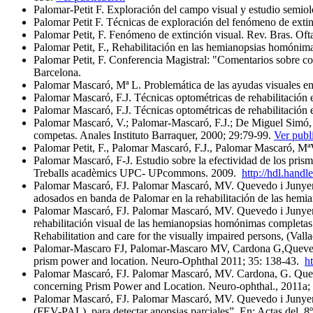
Palomar-Petit F. Exploración del campo visual y estudio semioló
Palomar Petit F. Técnicas de exploración del fenómeno de extin
Palomar Petit, F. Fenómeno de extinción visual. Rev. Bras. Oft
Palomar Petit, F., Rehabilitación en las hemianopsias homónim
Palomar Petit, F. Conferencia Magistral: "Comentarios sobre 
Barcelona.
Palomar Mascaró, Mª L. Problemática de las ayudas visuales e
Palomar Mascaró, F.J. Técnicas optométricas de rehabilitación
Palomar Mascaró, F.J. Técnicas optométricas de rehabilitación
Palomar Mascaró, V.; Palomar-Mascaró, F.J.; De Miguel Simó, P
competas. Anales Instituto Barraquer, 2000; 29:79-99.
Ver publ
Palomar Petit, F., Palomar Mascaró, F.J., Palomar Mascaró, Mª
Palomar Mascaró, F-J. Estudio sobre la efectividad de los pris
Treballs acadèmics UPC- UPcommons. 2009.
http://hdl.handl
Palomar Mascaró, FJ. Palomar Mascaró, MV. Quevedo i Junyent,
adosados en banda de Palomar en la rehabilitación de las hem
Palomar Mascaró, FJ. Palomar Mascaró, MV. Quevedo i Junyent,
rehabilitación visual de las hemianopsias homónimas completas
Rehabilitation and care for the visually impaired persons, (Val
Palomar-Mascaro FJ, Palomar-Mascaro MV, Cardona G,Quevedo L
prism power and location. Neuro-Ophthal 2011; 35: 138-43.
h
Palomar Mascaró, FJ. Palomar Mascaró, MV. Cardona, G. Queve
concerning Prism Power and Location. Neuro-ophthal., 2011a;
Palomar Mascaró, FJ. Palomar Mascaró, MV. Quevedo i Junyen
(FEV-PAL), para detectar anopsias parciales”. En: Actas del 8