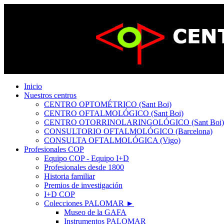
Inicio
Nuestros centros
CENTRO OPTOMÉTRICO (Sant Boi)
CENTRO OFTALMOLÓGICO (Sant Boi)
CENTRO OTORRINOLARINGOLÓGICO (Sant Boi)
CONSULTORIO OFTALMOLÓGICO (Barcelona)
CONSULTA OFTALMOLÓGICA (Vigo)
Profesionales COP
Equipo COP - Equipo I+D
Profesionales desde 1800
Historia familiar
Premios de investigación
I+D COP
Colecciones PALOMAR ►
Museo de la GAFA
Instrumentos PALOMAR