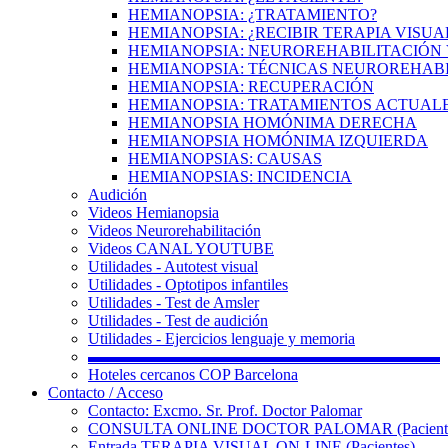
HEMIANOPSIA: ¿TRATAMIENTO?
HEMIANOPSIA: ¿RECIBIR TERAPIA VISUA
HEMIANOPSIA: NEUROREHABILITACIÓN 
HEMIANOPSIA: TÉCNICAS NEUROREHAB
HEMIANOPSIA: RECUPERACIÓN
HEMIANOPSIA: TRATAMIENTOS ACTUAL
HEMIANOPSIA HOMÓNIMA DERECHA
HEMIANOPSIA HOMÓNIMA IZQUIERDA
HEMIANOPSIAS: CAUSAS
HEMIANOPSIAS: INCIDENCIA
Audición
Videos Hemianopsia
Videos Neurorehabilitación
Videos CANAL YOUTUBE
Utilidades - Autotest visual
Utilidades - Optotipos infantiles
Utilidades - Test de Amsler
Utilidades - Test de audición
Utilidades - Ejercicios lenguaje y memoria
▬▬▬▬▬▬▬▬▬▬▬▬▬▬▬▬▬▬▬▬▬▬
Hoteles cercanos COP Barcelona
Contacto / Acceso
Contacto: Excmo. Sr. Prof. Doctor Palomar
CONSULTA ONLINE DOCTOR PALOMAR (Paciente
Entrada TERAPIA VISUAL ON-LINE (Pacientes)