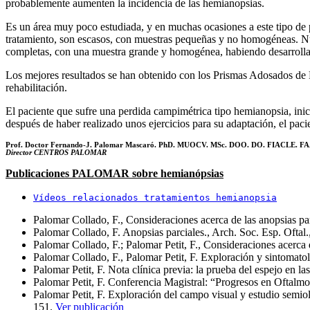
probablemente aumenten la incidencia de las hemianopsias.
Es un área muy poco estudiada, y en muchas ocasiones a este tipo de p
tratamiento, son escasos, con muestras pequeñas y no homogéneas. Nue
completas, con una muestra grande y homogénea, habiendo desarrollad
Los mejores resultados se han obtenido con los Prismas Adosados de 
rehabilitación.
El paciente que sufre una perdida campimétrica tipo hemianopsia, inic
después de haber realizado unos ejercicios para su adaptación, el paci
Prof. Doctor Fernando-J. Palomar Mascaró.
PhD. MUOCV. MSc. DOO. DO.
FIACLE. F
Director CENTROS PALOMAR
Publicaciones PALOMAR sobre hemianópsias
Vídeos relacionados tratamientos hemianopsia
Palomar Collado, F., Consideraciones acerca de las anopsias pa
Palomar Collado, F. Anopsias parciales., Arch. Soc. Esp. Ofta
Palomar Collado, F.; Palomar Petit, F., Consideraciones acerca
Palomar Collado, F., Palomar Petit, F. Exploración y sintomato
Palomar Petit, F. Nota clínica previa: la prueba del espejo en
Palomar Petit, F. Conferencia Magistral: “Progresos en Oftal­
Palomar Petit, F. Exploración del campo visual y estudio semio
151.
Ver publicación