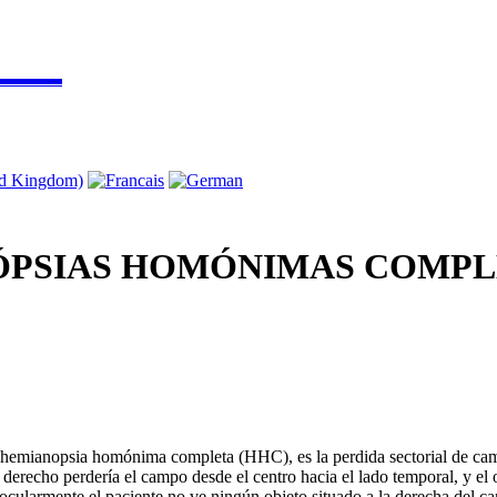
▬▬▬▬
ÓPSIAS HOMÓNIMAS COMPL
hemianopsia homónima completa (HHC), es la perdida sectorial de cam
 derecho perdería el campo desde el centro hacia el lado temporal, y el 
ocularmente el paciente no ve ningún objeto situado a la derecha del c