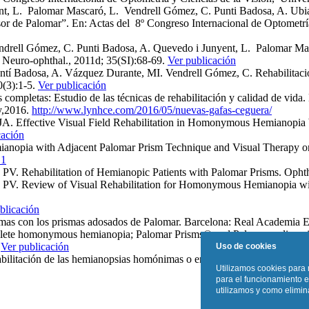
, L. Palomar Mascaró, L. Vendrell Gómez, C. Punti Badosa, A. Ubia 
sor de Palomar”. En: Actas del 8º Congreso Internacional de Optometr
rell Gómez, C. Punti Badosa, A. Quevedo i Junyent, L. Palomar Masca
”. Neuro-ophthal., 2011d; 35(SI):68-69.
Ver publicación
ntí Badosa, A. Vázquez Durante, MI. Vendrell Gómez, C. Rehabilitac
0(3):1-5.
Ver publicación
ompletas: Estudio de las técnicas de rehabilitación y calidad de vid
ay,2016.
http://www.lynhce.com/2016/05/nuevas-gafas-ceguera/
A. Effective Visual Field Rehabilitation in Homonymous Hemianopia b
cación
opia with Adjacent Palomar Prism Technique and Visual Therapy on Lin
.1
. Rehabilitation of Hemianopic Patients with Palomar Prisms. Ophth
. Review of Visual Rehabilitation for Homonymous Hemianopia with 
blicación
mas con los prismas adosados de Palomar. Barcelona: Real Academia 
mplete homonymous hemianopia; Palomar Prisms© and Palomar online vi
)
Ver publicación
Uso de cookies
habilitación de las hemianopsias homónimas o en las pérdidas sectoria
Utilizamos cookies para 
para el funcionamiento e
utilizamos y como elimina