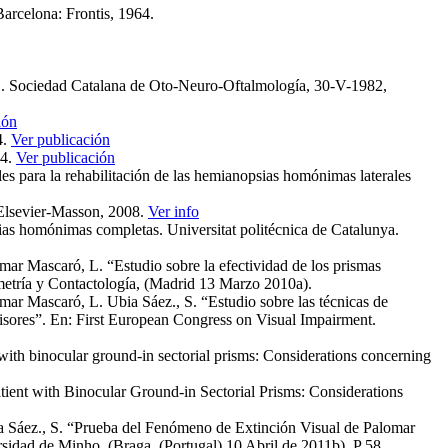
Barcelona: Frontis, 1964.
". Sociedad Catalana de Oto‑Neuro‑Oftalmología, 30­-V-1982,
ión
4.
Ver publicación
44.
Ver publicación
s para la rehabilitación de las hemianopsias homónimas laterales
 Elsevier-Masson, 2008.
Ver info
sias homónimas completas. Universitat politécnica de Catalunya.
r Mascaró, L. “Estudio sobre la efectividad de los prismas
metría y Contactología, (Madrid 13 Marzo 2010a).
r Mascaró, L. Ubia Sáez., S. “Estudio sobre las técnicas de
visores”. En: First European Congress on Visual Impairment.
h binocular ground-in sectorial prisms: Considerations concerning
nt with Binocular Ground-in Sectorial Prisms: Considerations
 Sáez., S. “Prueba del Fenómeno de Extinción Visual de Palomar
rsidad de Minho, (Braga (Portugal) 10 Abril de 2011b), P 58.