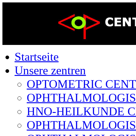
Startseite
Unsere zentren
OPTOMETRIC CENTER
OPHTHALMOLOGISCH
HNO-HEILKUNDE CE
OPHTHALMOLOGISCH