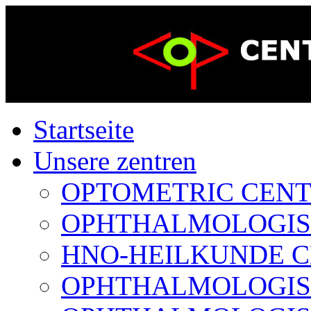
Startseite
Unsere zentren
OPTOMETRIC CENTER
OPHTHALMOLOGISCH
HNO-HEILKUNDE CE
OPHTHALMOLOGISCH