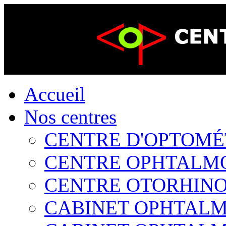
Accueil
Nos centres
CENTRE D'OPTOMÉTR
CENTRE OPHTALMOL
CENTRE OTORHINOL
CABINET OPHTALMO