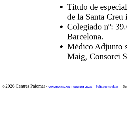
Título de especia
de la Santa Creu 
Colegiado nº: 39
Barcelona.
Médico Adjunto s
Maig, Consorci Sa
2026 Centres Palomar
-
©
-
Politique cookies
- Des
CONDITIONS & AVERTISSEMENT LEGA
L