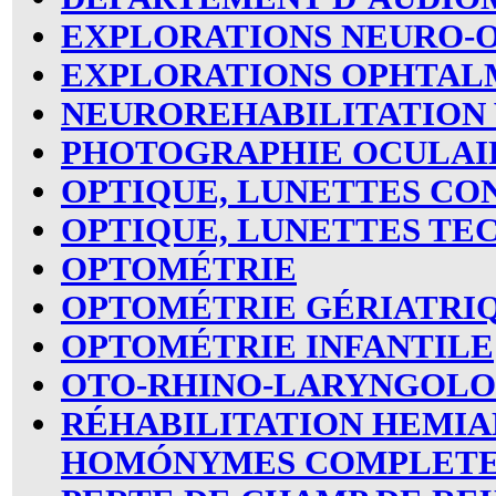
EXPLORATIONS NEURO-
EXPLORATIONS OPHTA
NEUROREHABILITATION 
PHOTOGRAPHIE OCULAI
OPTIQUE, LUNETTES CO
OPTIQUE, LUNETTES TE
OPTOMÉTRIE
OPTOMÉTRIE GÉRIATRI
OPTOMÉTRIE INFANTILE
OTO-RHINO-LARYNGOLO
RÉHABILITATION HEMIA
HOMÓNYMES
COMPLETE