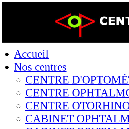
Accueil
Nos centres
CENTRE D'OPTOMÉTR
CENTRE OPHTALMOL
CENTRE OTORHINOL
CABINET OPHTALMO