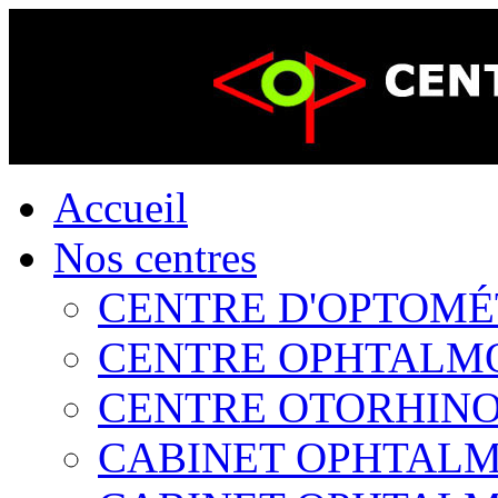
Accueil
Nos centres
CENTRE D'OPTOMÉTR
CENTRE OPHTALMOL
CENTRE OTORHINOL
CABINET OPHTALMO