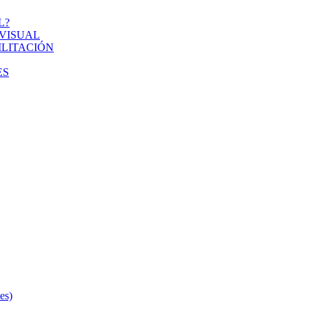
L?
VISUAL
ILITACIÓN
ES
s)