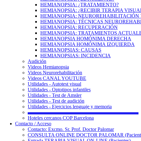
HEMIANOPSIA: ¿TRATAMIENTO?
HEMIANOPSIA: ¿RECIBIR TERAPIA VISUA
HEMIANOPSIA: NEUROREHABILITACIÓN 
HEMIANOPSIA: TÉCNICAS NEUROREHAB
HEMIANOPSIA: RECUPERACIÓN
HEMIANOPSIA: TRATAMIENTOS ACTUAL
HEMIANOPSIA HOMÓNIMA DERECHA
HEMIANOPSIA HOMÓNIMA IZQUIERDA
HEMIANOPSIAS: CAUSAS
HEMIANOPSIAS: INCIDENCIA
Audición
Videos Hemianopsia
Videos Neurorehabilitación
Videos CANAL YOUTUBE
Utilidades - Autotest visual
Utilidades - Optotipos infantiles
Utilidades - Test de Amsler
Utilidades - Test de audición
Utilidades - Ejercicios lenguaje y memoria
▬▬▬▬▬▬▬▬▬▬▬▬▬▬▬▬▬▬▬▬▬▬
Hoteles cercanos COP Barcelona
Contacto / Acceso
Contacto: Excmo. Sr. Prof. Doctor Palomar
CONSULTA ONLINE DOCTOR PALOMAR (Paciente
Entrada TERAPIA VISUAL ON-LINE (Pacientes)