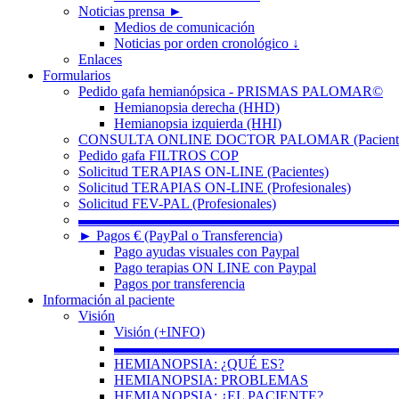
Noticias prensa ►
Medios de comunicación
Noticias por orden cronológico ↓
Enlaces
Formularios
Pedido gafa hemianópsica - PRISMAS PALOMAR©
Hemianopsia derecha (HHD)
Hemianopsia izquierda (HHI)
CONSULTA ONLINE DOCTOR PALOMAR (Paciente
Pedido gafa FILTROS COP
Solicitud TERAPIAS ON-LINE (Pacientes)
Solicitud TERAPIAS ON-LINE (Profesionales)
Solicitud FEV-PAL (Profesionales)
▬▬▬▬▬▬▬▬▬▬▬▬▬▬▬▬▬▬▬▬▬▬
► Pagos € (PayPal o Transferencia)
Pago ayudas visuales con Paypal
Pago terapias ON LINE con Paypal
Pagos por transferencia
Información al paciente
Visión
Visión (+INFO)
▬▬▬▬▬▬▬▬▬▬▬▬▬▬▬▬▬▬▬▬
HEMIANOPSIA: ¿QUÉ ES?
HEMIANOPSIA: PROBLEMAS
HEMIANOPSIA: ¿EL PACIENTE?