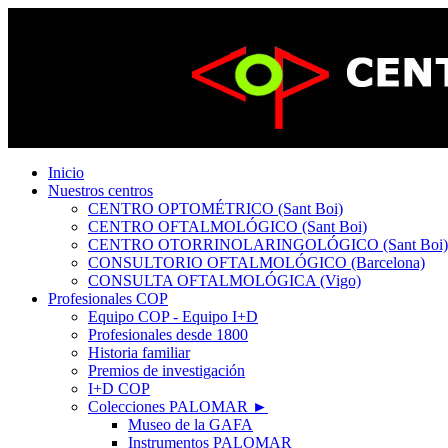
Inicio
Nuestros centros
CENTRO OPTOMÉTRICO (Sant Boi)
CENTRO OFTALMOLÓGICO (Sant Boi)
CENTRO OTORRINOLARINGOLÓGICO (Sant Boi)
CONSULTORIO OFTALMOLÓGICO (Barcelona)
CONSULTA OFTALMOLÓGICA (Vigo)
Profesionales COP
Equipo COP - Equipo I+D
Profesionales desde 1800
Historia familiar
Premios de investigación
I+D COP
Colecciones PALOMAR ►
Museo de la GAFA
Instrumentos PALOMAR