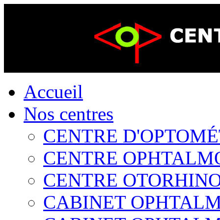
Accueil
Nos centres
CENTRE D'OPTOMÉTR
CENTRE OPHTALMOL
CENTRE OTORHINOL
CABINET OPHTALMO