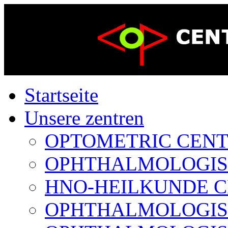
Startseite
Unsere zentren
OPTOMETRIC CENTER
OPHTHALMOLOGISCH
HNO-HEILKUNDE CE
OPHTHALMOLOGISCH