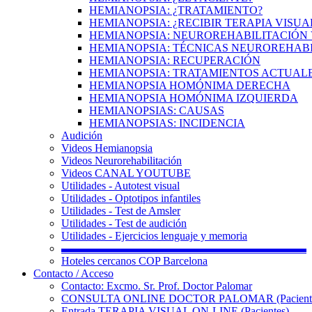
HEMIANOPSIA: ¿TRATAMIENTO?
HEMIANOPSIA: ¿RECIBIR TERAPIA VISUA
HEMIANOPSIA: NEUROREHABILITACIÓN 
HEMIANOPSIA: TÉCNICAS NEUROREHAB
HEMIANOPSIA: RECUPERACIÓN
HEMIANOPSIA: TRATAMIENTOS ACTUAL
HEMIANOPSIA HOMÓNIMA DERECHA
HEMIANOPSIA HOMÓNIMA IZQUIERDA
HEMIANOPSIAS: CAUSAS
HEMIANOPSIAS: INCIDENCIA
Audición
Videos Hemianopsia
Videos Neurorehabilitación
Videos CANAL YOUTUBE
Utilidades - Autotest visual
Utilidades - Optotipos infantiles
Utilidades - Test de Amsler
Utilidades - Test de audición
Utilidades - Ejercicios lenguaje y memoria
▬▬▬▬▬▬▬▬▬▬▬▬▬▬▬▬▬▬▬▬▬▬
Hoteles cercanos COP Barcelona
Contacto / Acceso
Contacto: Excmo. Sr. Prof. Doctor Palomar
CONSULTA ONLINE DOCTOR PALOMAR (Paciente
Entrada TERAPIA VISUAL ON-LINE (Pacientes)