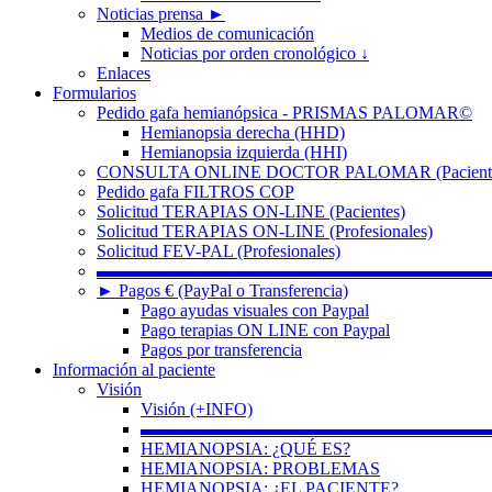
Noticias prensa ►
Medios de comunicación
Noticias por orden cronológico ↓
Enlaces
Formularios
Pedido gafa hemianópsica - PRISMAS PALOMAR©
Hemianopsia derecha (HHD)
Hemianopsia izquierda (HHI)
CONSULTA ONLINE DOCTOR PALOMAR (Paciente
Pedido gafa FILTROS COP
Solicitud TERAPIAS ON-LINE (Pacientes)
Solicitud TERAPIAS ON-LINE (Profesionales)
Solicitud FEV-PAL (Profesionales)
▬▬▬▬▬▬▬▬▬▬▬▬▬▬▬▬▬▬▬▬▬▬
► Pagos € (PayPal o Transferencia)
Pago ayudas visuales con Paypal
Pago terapias ON LINE con Paypal
Pagos por transferencia
Información al paciente
Visión
Visión (+INFO)
▬▬▬▬▬▬▬▬▬▬▬▬▬▬▬▬▬▬▬▬
HEMIANOPSIA: ¿QUÉ ES?
HEMIANOPSIA: PROBLEMAS
HEMIANOPSIA: ¿EL PACIENTE?