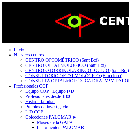
Inicio
Nuestros centros
CENTRO OPTOMÉTRICO (Sant Boi)
CENTRO OFTALMOLÓGICO (Sant Boi)
CENTRO OTORRINOLARINGOLÓGICO (Sant Boi)
CONSULTORIO OFTALMOLÓGICO (Barcelona)
CONSULTA OFTALMOLÓXICA DRA. Mª V. PALOM
Profesionales COP
Equipo COP - Equipo I+D
Profesionales desde 1800
Historia familiar
Premios de investigación
I+D COP
Colecciones PALOMAR ►
Museo de la GAFA
Instrumentos PALOMAR