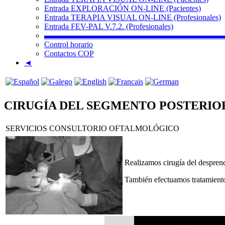
Entrada EXPLORACIÓN ON-LINE (Pacientes)
Entrada TERAPIA VISUAL ON-LINE (Profesionales)
Entrada FEV-PAL V.7.2. (Profesionales)
▬▬▬▬▬▬▬▬▬▬▬▬▬▬▬▬▬▬▬▬▬▬
Control horario
Contactos COP
◄
CIRUGÍA DEL SEGMENTO POSTERIO
SERVICIOS CONSULTORIO OFTALMOLÓGICO
Realizamos cirugía del desprend
También efectuamos tratamient