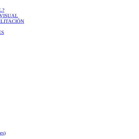
L?
VISUAL
ILITACIÓN
ES
s)