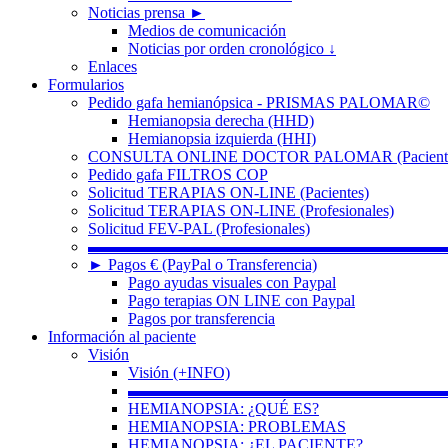
Noticias prensa ►
Medios de comunicación
Noticias por orden cronológico ↓
Enlaces
Formularios
Pedido gafa hemianópsica - PRISMAS PALOMAR©
Hemianopsia derecha (HHD)
Hemianopsia izquierda (HHI)
CONSULTA ONLINE DOCTOR PALOMAR (Paciente
Pedido gafa FILTROS COP
Solicitud TERAPIAS ON-LINE (Pacientes)
Solicitud TERAPIAS ON-LINE (Profesionales)
Solicitud FEV-PAL (Profesionales)
▬▬▬▬▬▬▬▬▬▬▬▬▬▬▬▬▬▬▬▬▬▬
► Pagos € (PayPal o Transferencia)
Pago ayudas visuales con Paypal
Pago terapias ON LINE con Paypal
Pagos por transferencia
Información al paciente
Visión
Visión (+INFO)
▬▬▬▬▬▬▬▬▬▬▬▬▬▬▬▬▬▬▬▬
HEMIANOPSIA: ¿QUÉ ES?
HEMIANOPSIA: PROBLEMAS
HEMIANOPSIA: ¿EL PACIENTE?