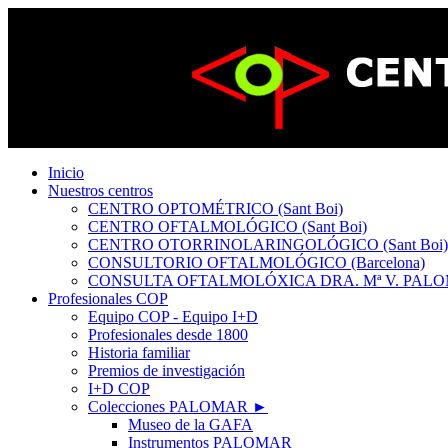
Inicio
Nuestros centros
CENTRO OPTOMÉTRICO (Sant Boi)
CENTRO OFTALMOLÓGICO (Sant Boi)
CENTRO OTORRINOLARINGOLÓGICO (Sant Boi)
CONSULTORIO OFTALMOLÓGICO (Barcelona)
CONSULTA OFTALMOLÓXICA DRA. Mª V. PALOM
Profesionales COP
Equipo COP - Equipo I+D
Profesionales desde 1800
Historia familiar
Premios de investigación
I+D COP
Colecciones PALOMAR ►
Museo de la GAFA
Instrumentos PALOMAR