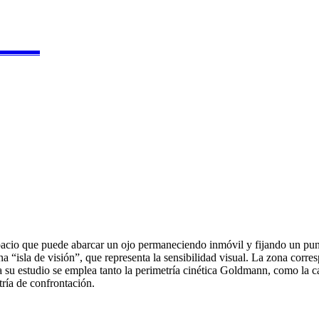
▬▬▬▬
spacio que puede abarcar un ojo permaneciendo inmóvil y fijando un pu
na “isla de visión”, que representa la sensibilidad visual. La zona corre
ra su estudio se emplea tanto la perimetría cinética Goldmann, como la
tría de confrontación.