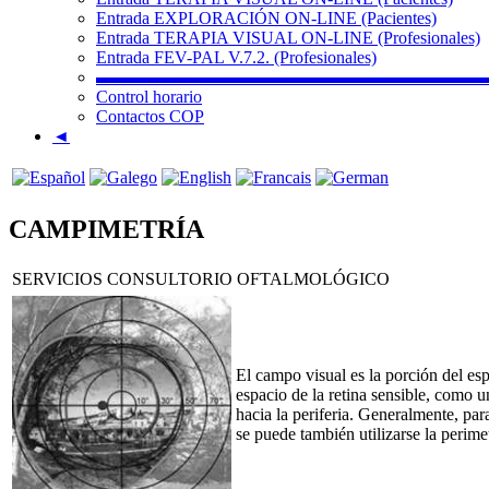
Entrada EXPLORACIÓN ON-LINE (Pacientes)
Entrada TERAPIA VISUAL ON-LINE (Profesionales)
Entrada FEV-PAL V.7.2. (Profesionales)
▬▬▬▬▬▬▬▬▬▬▬▬▬▬▬▬▬▬▬▬▬▬
Control horario
Contactos COP
◄
CAMPIMETRÍA
SERVICIOS CONSULTORIO OFTALMOLÓGICO
El campo visual es la porción del e
espacio de la retina sensible, como u
hacia la periferia. Generalmente, pa
se puede también utilizarse la perime