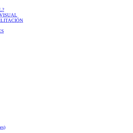
L?
VISUAL
ILITACIÓN
ES
s)