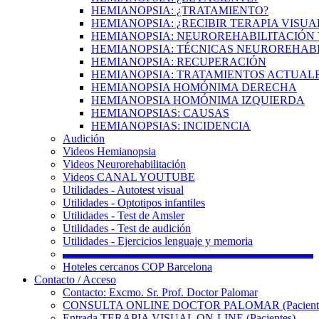
HEMIANOPSIA: ¿TRATAMIENTO?
HEMIANOPSIA: ¿RECIBIR TERAPIA VISUA
HEMIANOPSIA: NEUROREHABILITACIÓN 
HEMIANOPSIA: TÉCNICAS NEUROREHAB
HEMIANOPSIA: RECUPERACIÓN
HEMIANOPSIA: TRATAMIENTOS ACTUAL
HEMIANOPSIA HOMÓNIMA DERECHA
HEMIANOPSIA HOMÓNIMA IZQUIERDA
HEMIANOPSIAS: CAUSAS
HEMIANOPSIAS: INCIDENCIA
Audición
Videos Hemianopsia
Videos Neurorehabilitación
Videos CANAL YOUTUBE
Utilidades - Autotest visual
Utilidades - Optotipos infantiles
Utilidades - Test de Amsler
Utilidades - Test de audición
Utilidades - Ejercicios lenguaje y memoria
▬▬▬▬▬▬▬▬▬▬▬▬▬▬▬▬▬▬▬▬▬▬
Hoteles cercanos COP Barcelona
Contacto / Acceso
Contacto: Excmo. Sr. Prof. Doctor Palomar
CONSULTA ONLINE DOCTOR PALOMAR (Paciente
Entrada TERAPIA VISUAL ON-LINE (Pacientes)