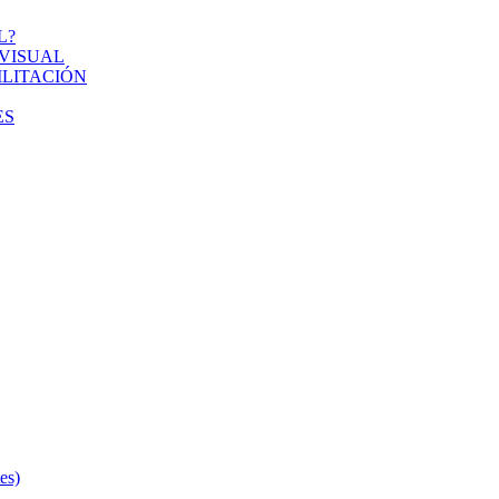
L?
VISUAL
ILITACIÓN
ES
s)