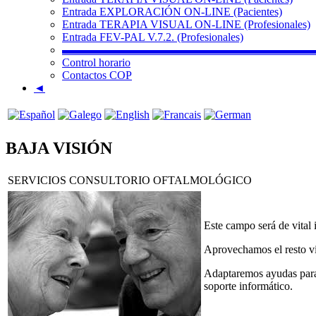
Entrada EXPLORACIÓN ON-LINE (Pacientes)
Entrada TERAPIA VISUAL ON-LINE (Profesionales)
Entrada FEV-PAL V.7.2. (Profesionales)
▬▬▬▬▬▬▬▬▬▬▬▬▬▬▬▬▬▬▬▬▬▬
Control horario
Contactos COP
◄
BAJA VISIÓN
SERVICIOS CONSULTORIO OFTALMOLÓGICO
Este campo será de vital 
Aprovechamos el resto vi
Adaptaremos ayudas para 
soporte informático.