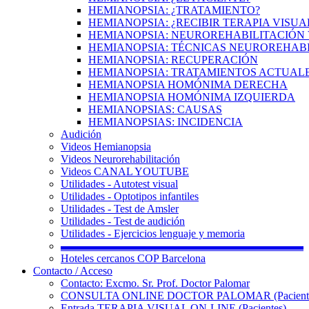
HEMIANOPSIA: ¿TRATAMIENTO?
HEMIANOPSIA: ¿RECIBIR TERAPIA VISUA
HEMIANOPSIA: NEUROREHABILITACIÓN 
HEMIANOPSIA: TÉCNICAS NEUROREHAB
HEMIANOPSIA: RECUPERACIÓN
HEMIANOPSIA: TRATAMIENTOS ACTUAL
HEMIANOPSIA HOMÓNIMA DERECHA
HEMIANOPSIA HOMÓNIMA IZQUIERDA
HEMIANOPSIAS: CAUSAS
HEMIANOPSIAS: INCIDENCIA
Audición
Videos Hemianopsia
Videos Neurorehabilitación
Videos CANAL YOUTUBE
Utilidades - Autotest visual
Utilidades - Optotipos infantiles
Utilidades - Test de Amsler
Utilidades - Test de audición
Utilidades - Ejercicios lenguaje y memoria
▬▬▬▬▬▬▬▬▬▬▬▬▬▬▬▬▬▬▬▬▬▬
Hoteles cercanos COP Barcelona
Contacto / Acceso
Contacto: Excmo. Sr. Prof. Doctor Palomar
CONSULTA ONLINE DOCTOR PALOMAR (Paciente
Entrada TERAPIA VISUAL ON-LINE (Pacientes)