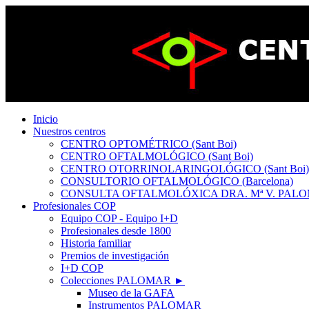
Inicio
Nuestros centros
CENTRO OPTOMÉTRICO (Sant Boi)
CENTRO OFTALMOLÓGICO (Sant Boi)
CENTRO OTORRINOLARINGOLÓGICO (Sant Boi)
CONSULTORIO OFTALMOLÓGICO (Barcelona)
CONSULTA OFTALMOLÓXICA DRA. Mª V. PALOM
Profesionales COP
Equipo COP - Equipo I+D
Profesionales desde 1800
Historia familiar
Premios de investigación
I+D COP
Colecciones PALOMAR ►
Museo de la GAFA
Instrumentos PALOMAR