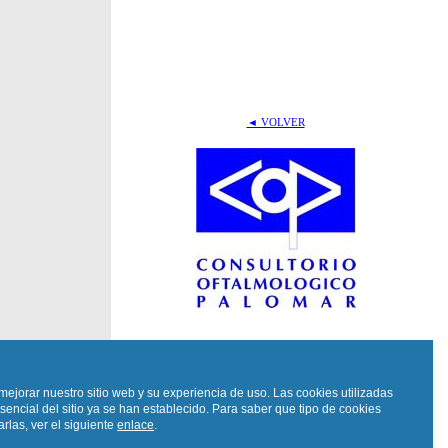
◄ VOLVER
mejorar nuestro sitio web y su experiencia de uso. Las cookies utilizadas
sencial del sitio ya se han establecido. Para saber que tipo de cookies
rlas, ver el siguiente
enlace
.