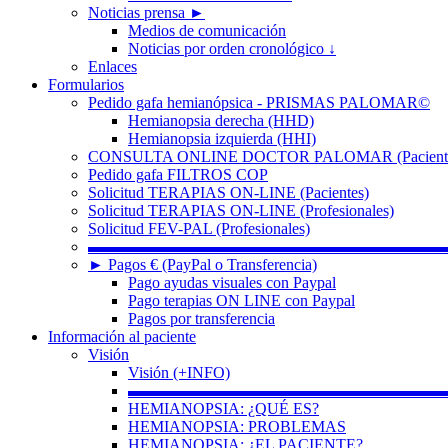
Noticias prensa ►
Medios de comunicación
Noticias por orden cronológico ↓
Enlaces
Formularios
Pedido gafa hemianópsica - PRISMAS PALOMAR©
Hemianopsia derecha (HHD)
Hemianopsia izquierda (HHI)
CONSULTA ONLINE DOCTOR PALOMAR (Paciente
Pedido gafa FILTROS COP
Solicitud TERAPIAS ON-LINE (Pacientes)
Solicitud TERAPIAS ON-LINE (Profesionales)
Solicitud FEV-PAL (Profesionales)
▬▬▬▬▬▬▬▬▬▬▬▬▬▬▬▬▬▬▬▬▬▬
► Pagos € (PayPal o Transferencia)
Pago ayudas visuales con Paypal
Pago terapias ON LINE con Paypal
Pagos por transferencia
Información al paciente
Visión
Visión (+INFO)
▬▬▬▬▬▬▬▬▬▬▬▬▬▬▬▬▬▬▬▬
HEMIANOPSIA: ¿QUÉ ES?
HEMIANOPSIA: PROBLEMAS
HEMIANOPSIA: ¿EL PACIENTE?