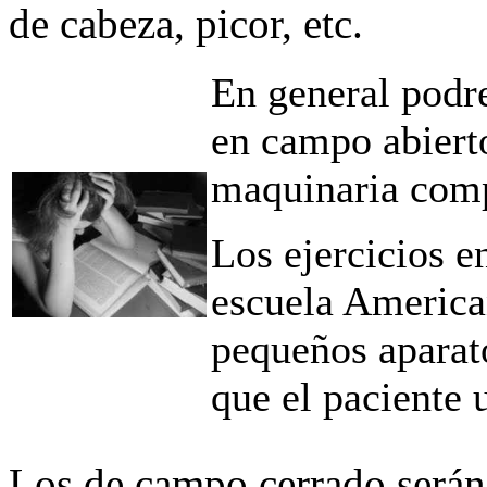
de cabeza, picor, etc.
En general podre
en campo abiert
maquinaria comp
Los ejercicios e
escuela American
pequeños aparato
que el paciente u
Los de campo cerrado serán