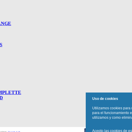
ÄNGE
S
MPLETTE
D
Uso de cookies
Utilizamos cookies para 
para el funcionamiento e
utilizamos y como elimina
Acepto las cookies de est