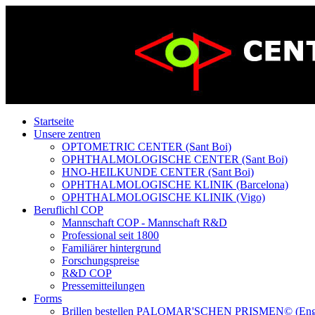
Startseite
Unsere zentren
OPTOMETRIC CENTER (Sant Boi)
OPHTHALMOLOGISCHE CENTER (Sant Boi)
HNO-HEILKUNDE CENTER (Sant Boi)
OPHTHALMOLOGISCHE KLINIK (Barcelona)
OPHTHALMOLOGISCHE KLINIK (Vigo)
Beruflichl COP
Mannschaft COP - Mannschaft R&D
Professional seit 1800
Familiärer hintergrund
Forschungspreise
R&D COP
Pressemitteilungen
Forms
Brillen bestellen PALOMAR'SCHEN PRISMEN© (Eng