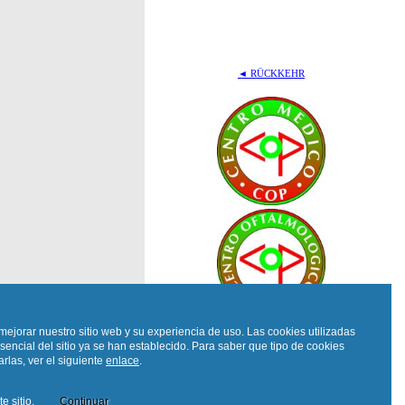
◄ RÜCKKEHR
mejorar nuestro sitio web y su experiencia de uso. Las cookies utilizadas
sencial del sitio ya se han establecido. Para saber que tipo de cookies
rlas, ver el siguiente
enlace
.
e sitio.
Continuar