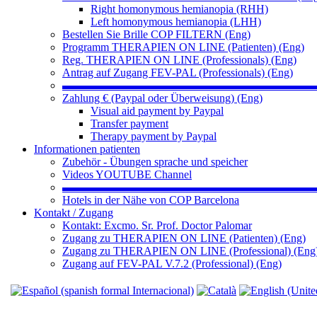
Right homonymous hemianopia (RHH)
Left homonymous hemianopia (LHH)
Bestellen Sie Brille COP FILTERN (Eng)
Programm THERAPIEN ON LINE (Patienten) (Eng)
Reg. THERAPIEN ON LINE (Professionals) (Eng)
Antrag auf Zugang FEV-PAL (Professionals) (Eng)
▬▬▬▬▬▬▬▬▬▬▬▬▬▬▬▬▬▬▬▬▬▬
Zahlung € (Paypal oder Überweisung) (Eng)
Visual aid payment by Paypal
Transfer payment
Therapy payment by Paypal
Informationen patienten
Zubehör - Übungen sprache und speicher
Videos YOUTUBE Channel
▬▬▬▬▬▬▬▬▬▬▬▬▬▬▬▬▬▬▬▬▬▬
Hotels in der Nähe von COP Barcelona
Kontakt / Zugang
Kontakt: Excmo. Sr. Prof. Doctor Palomar
Zugang zu THERAPIEN ON LINE (Patienten) (Eng)
Zugang zu THERAPIEN ON LINE (Professional) (Eng
Zugang auf FEV-PAL V.7.2 (Professional) (Eng)