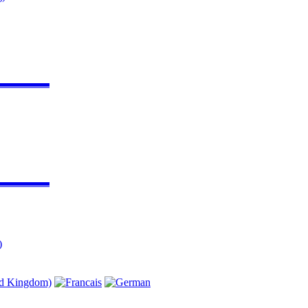
▬▬▬▬▬
▬▬▬▬▬
)