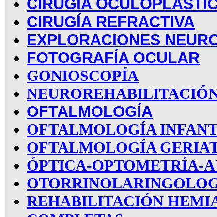
CIRUGÍA OCULOPLÁSTI
CIRUGÍA REFRACTIVA
EXPLORACIONES NEUR
FOTOGRAFÍA OCULAR
GONIOSCOPÍA
NEUROREHABILITACIÓN
OFTALMOLOGÍA
OFTALMOLOGÍA INFANT
OFTALMOLOGÍA GERIA
ÓPTICA-OPTOMETRÍA-A
OTORRINOLARINGOLOG
REHABILITACIÓN HEMI