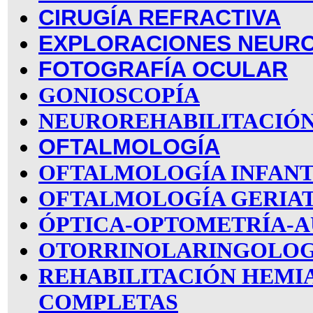
CIRUGÍA REFRACTIVA
EXPLORACIONES NEUR
FOTOGRAFÍA OCULAR
GONIOSCOPÍA
NEUROREHABILITACIÓN
OFTALMOLOGÍA
OFTALMOLOGÍA INFANT
OFTALMOLOGÍA GERIA
ÓPTICA-OPTOMETRÍA-A
OTORRINOLARINGOLOG
REHABILITACIÓN HEMI
COMPLETAS