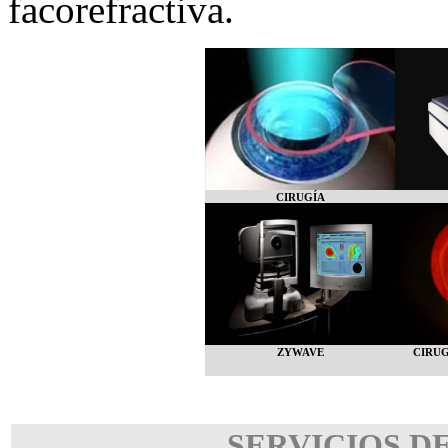
facorefractiva.
CIRUGÍA
ZYWAVE
CIRUG
SERVICIOS D