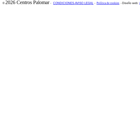
2026 Centros Palomar
©
-
CONDICIONES-AVISO LEGAL
-
Política de cookies
-
Diseño web: