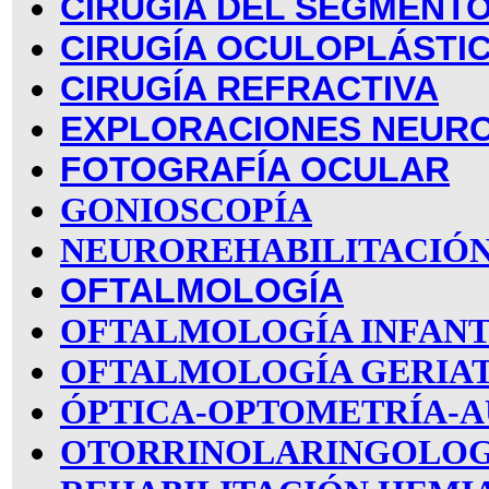
CIRUGÍA DEL SEGMENT
CIRUGÍA OCULOPLÁSTI
CIRUGÍA REFRACTIVA
EXPLORACIONES NEUR
FOTOGRAFÍA OCULAR
GONIOSCOPÍA
NEUROREHABILITACIÓN
OFTALMOLOGÍA
OFTALMOLOGÍA INFANT
OFTALMOLOGÍA GERIA
ÓPTICA-OPTOMETRÍA-A
OTORRINOLARINGOLOG