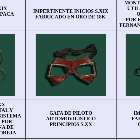
MONTU
XIX
UTIL
IMPERTINENTE INICIOS S.XIX
LPACA
O
FABRICADO EN ORO DE 18K.
POR 
FERNAN
XX
TAL Y
GAFA DE PILOTO
IM
SISTEMA
AUTOMOVILÍSTICO
FA
 POR
PRINCIPIOS S.XX
NA DE
 OREJA