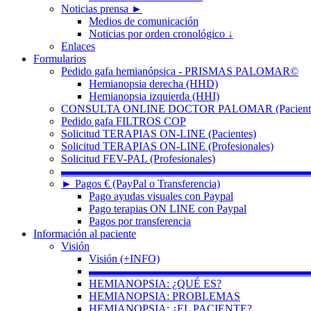
Noticias prensa ►
Medios de comunicación
Noticias por orden cronológico ↓
Enlaces
Formularios
Pedido gafa hemianópsica - PRISMAS PALOMAR©
Hemianopsia derecha (HHD)
Hemianopsia izquierda (HHI)
CONSULTA ONLINE DOCTOR PALOMAR (Paciente
Pedido gafa FILTROS COP
Solicitud TERAPIAS ON-LINE (Pacientes)
Solicitud TERAPIAS ON-LINE (Profesionales)
Solicitud FEV-PAL (Profesionales)
▬▬▬▬▬▬▬▬▬▬▬▬▬▬▬▬▬▬▬▬▬▬
► Pagos € (PayPal o Transferencia)
Pago ayudas visuales con Paypal
Pago terapias ON LINE con Paypal
Pagos por transferencia
Información al paciente
Visión
Visión (+INFO)
▬▬▬▬▬▬▬▬▬▬▬▬▬▬▬▬▬▬▬▬
HEMIANOPSIA: ¿QUÉ ES?
HEMIANOPSIA: PROBLEMAS
HEMIANOPSIA: ¿EL PACIENTE?