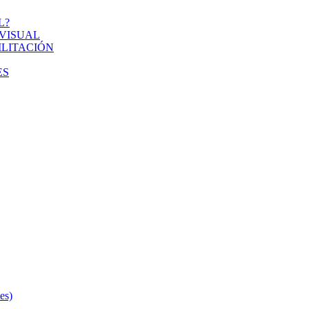
L?
VISUAL
ILITACIÓN
ES
s)