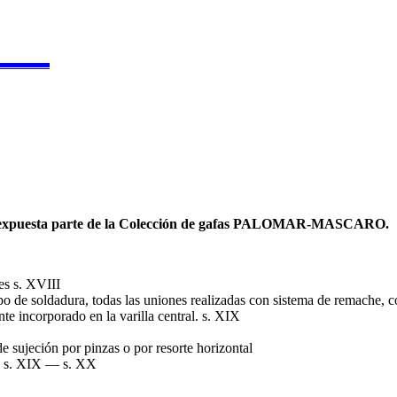
▬▬▬▬
e expuesta parte de la Colección de gafas PALOMAR-MASCARO.
es s. XVIII
ipo de soldadura, todas las uniones realizadas con sistema de remache, c
e incorporado en la varilla central. s. XIX
e sujeción por pinzas o por resorte horizontal
co. s. XIX — s. XX