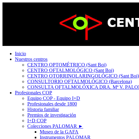
Inicio
Nuestros centros
CENTRO OPTOMÉTRICO (Sant Boi)
CENTRO OFTALMOLÓGICO (Sant Boi)
CENTRO OTORRINOLARINGOLÓGICO (Sant Boi)
CONSULTORIO OFTALMOLÓGICO (Barcelona)
CONSULTA OFTALMOLÓXICA DRA. Mª V. PALOM
Profesionales COP
Equipo COP - Equipo I+D
Profesionales desde 1800
Historia familiar
Premios de investigación
I+D COP
Colecciones PALOMAR ►
Museo de la GAFA
Instrumentos PALOMAR