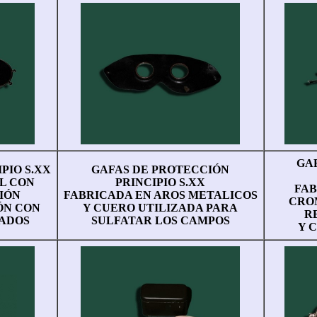
GA
PIO S.XX
GAFAS DE PROTECCIÓN
L CON
PRINCIPIO S.XX
FAB
IÓN
FABRICADA EN AROS METALICOS
CRO
ÓN CON
Y CUERO UTILIZADA PARA
R
ADOS
SULFATAR LOS CAMPOS
Y 