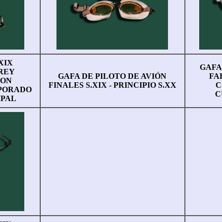
XIX
GAFA
REY
GAFA DE PILOTO DE AVIÓN
FA
CON
FINALES S.XIX - PRINCIPIO S.XX
C
PORADO
C
IPAL