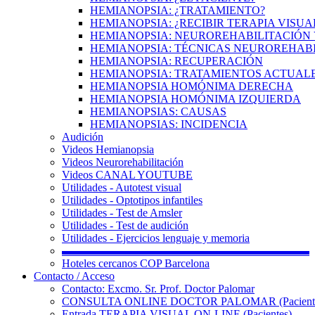
HEMIANOPSIA: ¿TRATAMIENTO?
HEMIANOPSIA: ¿RECIBIR TERAPIA VISUA
HEMIANOPSIA: NEUROREHABILITACIÓN 
HEMIANOPSIA: TÉCNICAS NEUROREHAB
HEMIANOPSIA: RECUPERACIÓN
HEMIANOPSIA: TRATAMIENTOS ACTUAL
HEMIANOPSIA HOMÓNIMA DERECHA
HEMIANOPSIA HOMÓNIMA IZQUIERDA
HEMIANOPSIAS: CAUSAS
HEMIANOPSIAS: INCIDENCIA
Audición
Videos Hemianopsia
Videos Neurorehabilitación
Videos CANAL YOUTUBE
Utilidades - Autotest visual
Utilidades - Optotipos infantiles
Utilidades - Test de Amsler
Utilidades - Test de audición
Utilidades - Ejercicios lenguaje y memoria
▬▬▬▬▬▬▬▬▬▬▬▬▬▬▬▬▬▬▬▬▬▬
Hoteles cercanos COP Barcelona
Contacto / Acceso
Contacto: Excmo. Sr. Prof. Doctor Palomar
CONSULTA ONLINE DOCTOR PALOMAR (Paciente
Entrada TERAPIA VISUAL ON-LINE (Pacientes)