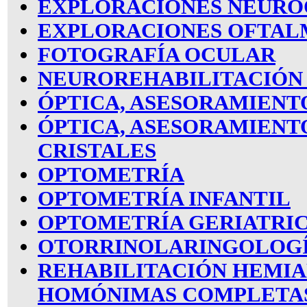
EXPLORACIONES NEUR
EXPLORACIONES OFTAL
FOTOGRAFÍA OCULAR
NEUROREHABILITACIÓN 
ÓPTICA, ASESORAMIENT
ÓPTICA, ASESORAMIENT
CRISTALES
OPTOMETRÍA
OPTOMETRÍA INFANTIL
OPTOMETRÍA GERIATRI
OTORRINOLARINGOLOG
REHABILITACIÓN HEMIA
HOMÓNIMAS COMPLETA