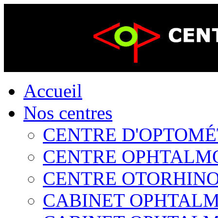
Accueil
Nos centres
CENTRE D'OPTOMÉTR
CENTRE OPHTALMOL
CENTRE OTORHINOL
CABINET OPHTALMO