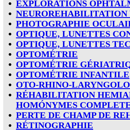
EXPLORATIONS OPHTA
NEUROREHABILITATION 
PHOTOGRAPHIE OCULAI
OPTIQUE, LUNETTES CO
OPTIQUE, LUNETTES TE
OPTOMÉTRIE
OPTOMÉTRIE GÉRIATRI
OPTOMÉTRIE INFANTILE
OTO-RHINO-LARYNGOLO
RÉHABILITATION HEMIA
HOMÓNYMES
COMPLETE
PERTE DE CHAMP DE RE
RÉTINOGRAPHIE