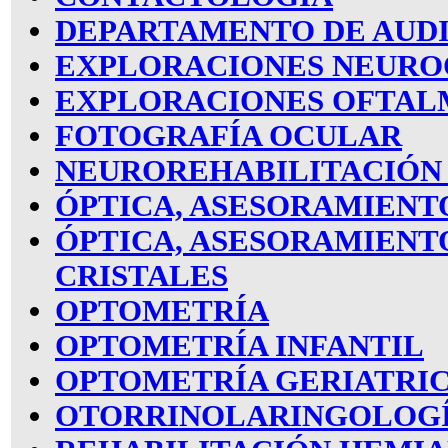
DEPARTAMENTO DE AUD
EXPLORACIONES NEUR
EXPLORACIONES OFTAL
FOTOGRAFÍA OCULAR
NEUROREHABILITACIÓN 
ÓPTICA, ASESORAMIENT
ÓPTICA, ASESORAMIENT
CRISTALES
OPTOMETRÍA
OPTOMETRÍA INFANTIL
OPTOMETRÍA GERIATRI
OTORRINOLARINGOLOG