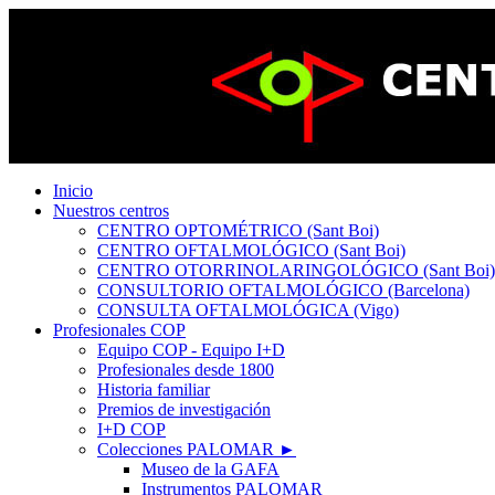
Inicio
Nuestros centros
CENTRO OPTOMÉTRICO (Sant Boi)
CENTRO OFTALMOLÓGICO (Sant Boi)
CENTRO OTORRINOLARINGOLÓGICO (Sant Boi)
CONSULTORIO OFTALMOLÓGICO (Barcelona)
CONSULTA OFTALMOLÓGICA (Vigo)
Profesionales COP
Equipo COP - Equipo I+D
Profesionales desde 1800
Historia familiar
Premios de investigación
I+D COP
Colecciones PALOMAR ►
Museo de la GAFA
Instrumentos PALOMAR