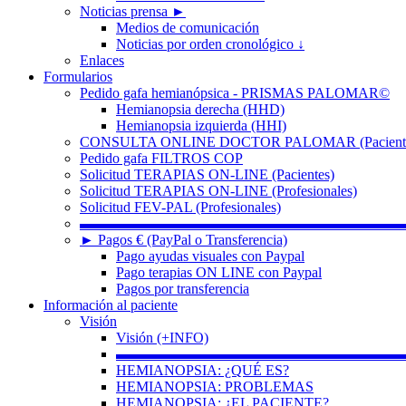
Noticias prensa ►
Medios de comunicación
Noticias por orden cronológico ↓
Enlaces
Formularios
Pedido gafa hemianópsica - PRISMAS PALOMAR©
Hemianopsia derecha (HHD)
Hemianopsia izquierda (HHI)
CONSULTA ONLINE DOCTOR PALOMAR (Paciente
Pedido gafa FILTROS COP
Solicitud TERAPIAS ON-LINE (Pacientes)
Solicitud TERAPIAS ON-LINE (Profesionales)
Solicitud FEV-PAL (Profesionales)
▬▬▬▬▬▬▬▬▬▬▬▬▬▬▬▬▬▬▬▬▬▬
► Pagos € (PayPal o Transferencia)
Pago ayudas visuales con Paypal
Pago terapias ON LINE con Paypal
Pagos por transferencia
Información al paciente
Visión
Visión (+INFO)
▬▬▬▬▬▬▬▬▬▬▬▬▬▬▬▬▬▬▬▬
HEMIANOPSIA: ¿QUÉ ES?
HEMIANOPSIA: PROBLEMAS
HEMIANOPSIA: ¿EL PACIENTE?