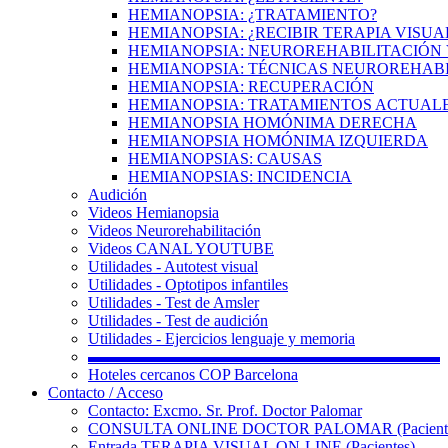
HEMIANOPSIA: ¿TRATAMIENTO?
HEMIANOPSIA: ¿RECIBIR TERAPIA VISUA
HEMIANOPSIA: NEUROREHABILITACIÓN 
HEMIANOPSIA: TÉCNICAS NEUROREHAB
HEMIANOPSIA: RECUPERACIÓN
HEMIANOPSIA: TRATAMIENTOS ACTUAL
HEMIANOPSIA HOMÓNIMA DERECHA
HEMIANOPSIA HOMÓNIMA IZQUIERDA
HEMIANOPSIAS: CAUSAS
HEMIANOPSIAS: INCIDENCIA
Audición
Videos Hemianopsia
Videos Neurorehabilitación
Videos CANAL YOUTUBE
Utilidades - Autotest visual
Utilidades - Optotipos infantiles
Utilidades - Test de Amsler
Utilidades - Test de audición
Utilidades - Ejercicios lenguaje y memoria
▬▬▬▬▬▬▬▬▬▬▬▬▬▬▬▬▬▬▬▬▬▬
Hoteles cercanos COP Barcelona
Contacto / Acceso
Contacto: Excmo. Sr. Prof. Doctor Palomar
CONSULTA ONLINE DOCTOR PALOMAR (Paciente
Entrada TERAPIA VISUAL ON-LINE (Pacientes)