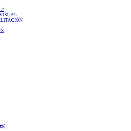
L?
VISUAL
ILITACIÓN
ES
s)