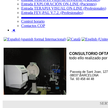
Entrada EXPLORACIÓN ON-LINE (Pacientes)
Entrada TERAPIA VISUAL ON-LINE (Profesionales)
Entrada FEV-PAL V.7.2. (Profesionales)
▬▬▬▬▬▬▬▬▬▬▬▬▬▬▬▬▬▬▬▬▬▬
Control horario
Contactos COP
◄
CONSULTORIO OFT
todo ello realizado po
Passeig de Sant Joan, 127
08037 BARCELONA
Tel. 93 458 44 48
SER