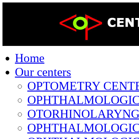
Home
Our centers
OPTOMETRY CENTER 
OPHTHALMOLOGICAL
OTORHINOLARYNGOL
OPHTHALMOLOGICAL